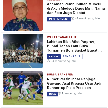
Ancaman Pembunuhan Muncul
di Akun Medsos Daus Mini, Nama
dan Foto Juga Dicatut
42 menit yang lalu
INFOTAINMENT
WARTA TANAH LAUT
Lahirkan Bibit Atlet Porprov,
Bupati Tanah Laut Buka
Turnamen Bola Basket Bupati
Cup 2026
TANAH LAUT
KALSEL
54 menit yang lalu
BURSA TRANSFER
Rumor Persib Incar Penjaga
Gawang Asal Kroasia Usai Jadi
Runner-up Piala Presiden
1 jam yang lalu
BOLA