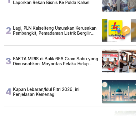
Laporkan Rekan Bisnis Ke Polda Kalsel
2
Lagi, PLN Kalselteng Umumkan Kerusakan
Pembangkit, Pemadaman Listrik Bergilir
Diperpanjang?
3
FAKTA MIRIS di Balik 656 Gram Sabu yang
Dimusnahkan: Mayoritas Pelaku Hidup
Susah, Ada Juga Sarjana!
4
Kapan Lebaran/Idul Fitri 2026, ini
Penjelasan Kemenag
5
Cuma di Tabalong! Mudik Bisa Santai Naik
Bus, Motor & Mobil Diantar Pakai Towing