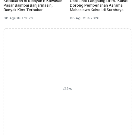
Kebakaran di Kelayan B Kawasan
Usai Lihat Langsung DPRD Kalsel
Pasar Baimbai Banjarmasin,
Dorong Pembenahan Asrama
Banyak Kios Terbakar
Mahasiswa Kalsel di Surabaya
08 Agustus 2026
08 Agustus 2026
Iklan