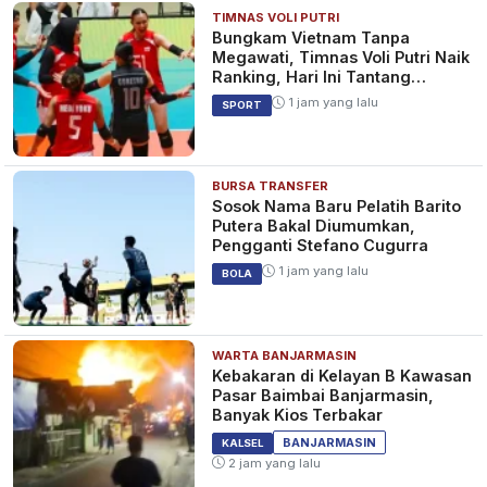
TIMNAS VOLI PUTRI
Bungkam Vietnam Tanpa
Megawati, Timnas Voli Putri Naik
Ranking, Hari Ini Tantang
Thailand
1 jam yang lalu
SPORT
BURSA TRANSFER
Sosok Nama Baru Pelatih Barito
Putera Bakal Diumumkan,
Pengganti Stefano Cugurra
1 jam yang lalu
BOLA
WARTA BANJARMASIN
Kebakaran di Kelayan B Kawasan
Pasar Baimbai Banjarmasin,
Banyak Kios Terbakar
BANJARMASIN
KALSEL
2 jam yang lalu