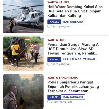
WARTA KALSEL
Heli Water Bombing Kalsel Sisa
Dua Setelah Dua Unit Dipinjam
Kalbar dan Kalteng
BANJARBARU
KALSEL
1 jam yang lalu
WARTA HST
Pemandian Sungai Murung A
HST Ditutup Usai Siswi SD
Tewas Tenggelam, Pemilik
Lahan Diperiksa Polisi
HULU SUNGAI TENGAH
KALSEL
1 jam yang lalu
WARTA BANJARBARU
Polres Banjarbaru Panggil
Sejumlah Pemilik Lahan yang
Terbakar di Kecamatan
Cempaka
BANJARBARU
KALSEL
3 jam yang lalu