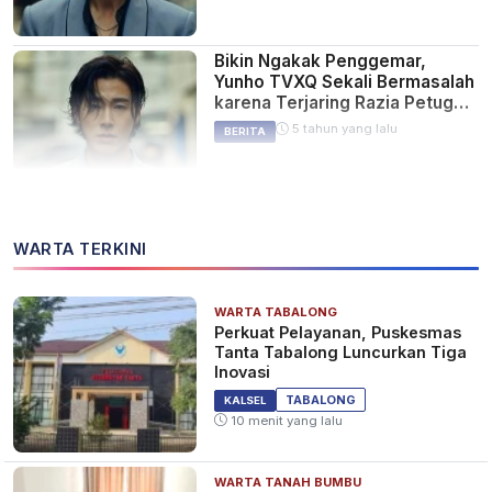
Bikin Ngakak Penggemar,
Yunho TVXQ Sekali Bermasalah
karena Terjaring Razia Petugas
Melanggar Protokol COVID-19
5 tahun yang lalu
BERITA
WARTA TERKINI
WARTA TABALONG
Perkuat Pelayanan, Puskesmas
Tanta Tabalong Luncurkan Tiga
Inovasi
TABALONG
KALSEL
10 menit yang lalu
WARTA TANAH BUMBU