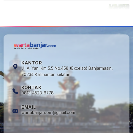
5
Cuma di Tabalong! Mudik Bisa Santai Naik
Bus, Motor & Mobil Diantar Pakai Towing
KANTOR
Jl. A. Yani Km 5.5 No.458 (Excelso) Banjarmasin,
70234 Kalimantan selatan
KONTAK
0813-4523-6778
EMAIL
wartabanjarcom@gmail.com