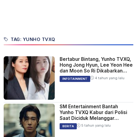
TAG: YUNHO TVXQ
Bertabur Bintang, Yunho TVXQ,
Hong Jong Hyun, Lee Yeon Hee
dan Moon So Ri Dikabarkan
Bakal Bermain di Drakor "Race"
4 tahun yang lalu
INFOTAINMENT
SM Entertainment Bantah
Yunho TVXQ Kabur dari Polisi
Saat Diciduk Melanggar
Peraturan Jaga Jarak COVID-19
5 tahun yang lalu
BERITA