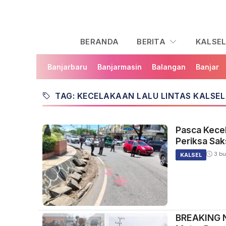
BERANDA
BERITA
KALSE
Banjarbaru
Banjarmasin
Balangan
Banjar
TAG: KECELAKAAN LALU LINTAS KALSEL
Pasca Kecel
Periksa Saks
3 bu
KALSEL
BREAKING NE