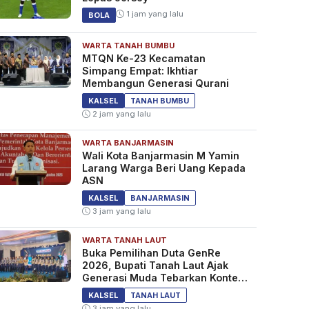
1 jam yang lalu
BOLA
WARTA TANAH BUMBU
MTQN Ke-23 Kecamatan
Simpang Empat: Ikhtiar
Membangun Generasi Qurani
KALSEL
TANAH BUMBU
2 jam yang lalu
WARTA BANJARMASIN
Wali Kota Banjarmasin M Yamin
Larang Warga Beri Uang Kepada
ASN
KALSEL
BANJARMASIN
3 jam yang lalu
WARTA TANAH LAUT
Buka Pemilihan Duta GenRe
2026, Bupati Tanah Laut Ajak
Generasi Muda Tebarkan Konten
Edukasi Positif
KALSEL
TANAH LAUT
3 jam yang lalu