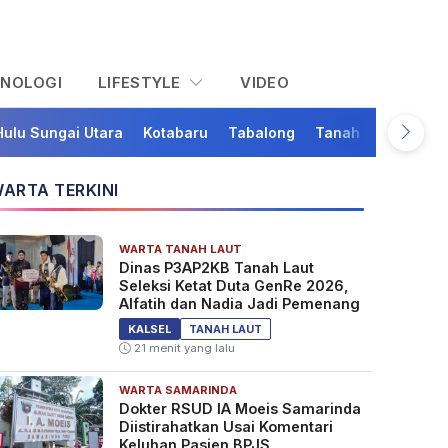
KNOLOGI
LIFESTYLE
VIDEO
Hulu Sungai Utara
Kotabaru
Tabalong
Tanah Bumbu
Ta
ARTA TERKINI
WARTA TANAH LAUT
Dinas P3AP2KB Tanah Laut
Seleksi Ketat Duta GenRe 2026,
Alfatih dan Nadia Jadi Pemenang
KALSEL
TANAH LAUT
21 menit yang lalu
WARTA SAMARINDA
Dokter RSUD IA Moeis Samarinda
Diistirahatkan Usai Komentari
Keluhan Pasien BPJS