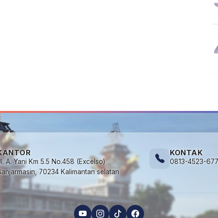
KANTOR
KONTAK
Jl. A. Yani Km 5.5 No.458 (Excelso)
0813-4523-67
Banjarmasin, 70234 Kalimantan selatan