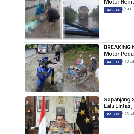
Motor Remuk
4 bu
KALSEL
BREAKING NE
Motor Pedag
3 ta
KALSEL
Sepanjang 2
Lalu Lintas
3 ta
KALSEL