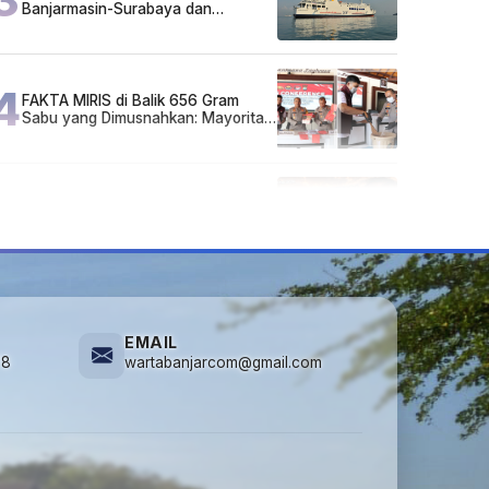
Banjarmasin-Surabaya dan
Surabaya-Banjarmasin Minggu 3
Mei 2026
4
FAKTA MIRIS di Balik 656 Gram
Sabu yang Dimusnahkan: Mayoritas
Pelaku Hidup Susah, Ada Juga
Sarjana!
5
Lirik Lagu dan Chord Gitar Lu Kenal
Veronika Ko, Viral di TikTok
EMAIL
78
wartabanjarcom@gmail.com