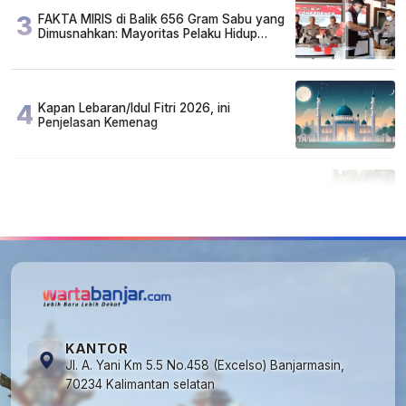
3
FAKTA MIRIS di Balik 656 Gram Sabu yang
Dimusnahkan: Mayoritas Pelaku Hidup
Susah, Ada Juga Sarjana!
4
Kapan Lebaran/Idul Fitri 2026, ini
Penjelasan Kemenag
5
Cuma di Tabalong! Mudik Bisa Santai Naik
Bus, Motor & Mobil Diantar Pakai Towing
KANTOR
Jl. A. Yani Km 5.5 No.458 (Excelso) Banjarmasin,
70234 Kalimantan selatan