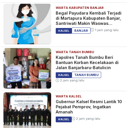
WARTA KABUPATEN BANJAR
Begal Payudara Kembali Terjadi
di Martapura Kabupaten Banjar,
Santriwati Makin Waswas
Melintas
1 jam yang lalu
BANJAR
KALSEL
WARTA TANAH BUMBU
Kapolres Tanah Bumbu Beri
Bantuan Korban Kecelakaan di
Jalan Banjarbaru-Batulicin
TANAH BUMBU
KALSEL
2 jam yang lalu
WARTA KALSEL
Gubernur Kalsel Resmi Lantik 10
Pejabat Pemprov, Ingatkan
Amanah
2 jam yang lalu
KALSEL