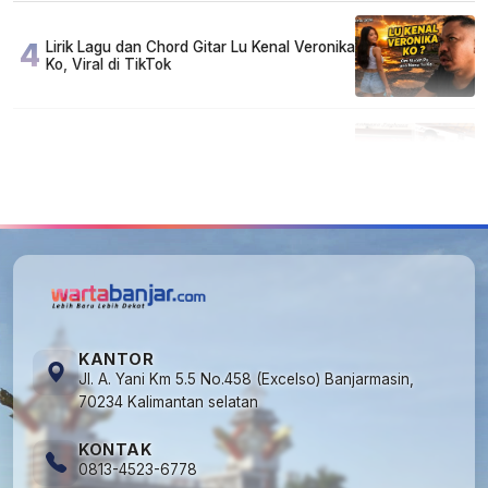
4
Lirik Lagu dan Chord Gitar Lu Kenal Veronika
Ko, Viral di TikTok
5
FAKTA MIRIS di Balik 656 Gram Sabu yang
Dimusnahkan: Mayoritas Pelaku Hidup
Susah, Ada Juga Sarjana!
KANTOR
Jl. A. Yani Km 5.5 No.458 (Excelso) Banjarmasin,
70234 Kalimantan selatan
KONTAK
0813-4523-6778