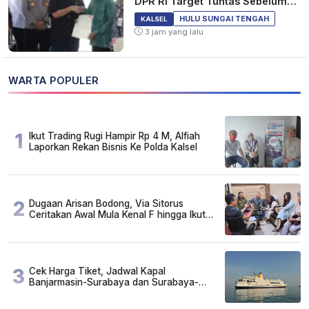
DPR RI Target Tuntas Sebelum
2029
HULU SUNGAI TENGAH
KALSEL
3 jam yang lalu
WARTA POPULER
1
Ikut Trading Rugi Hampir Rp 4 M, Alfiah
Laporkan Rekan Bisnis Ke Polda Kalsel
2
Dugaan Arisan Bodong, Via Sitorus
Ceritakan Awal Mula Kenal F hingga Ikut
Arisan
3
Cek Harga Tiket, Jadwal Kapal
Banjarmasin-Surabaya dan Surabaya-
Banjarmasin Minggu 3 Mei 2026