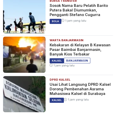
BURSA TRANSFER
Sosok Nama Baru Pelatih Barito
Putera Bakal Diumumkan,
Pengganti Stefano Cugurra
1 jam yang lalu
BOLA
WARTA BANJARMASIN
Kebakaran di Kelayan B Kawasan
Pasar Baimbai Banjarmasin,
Banyak Kios Terbakar
BANJARMASIN
KALSEL
1 jam yang lalu
DPRD KALSEL
Usai Lihat Langsung DPRD Kalsel
Dorong Pembenahan Asrama
Mahasiswa Kalsel di Surabaya
1 jam yang lalu
KALSEL