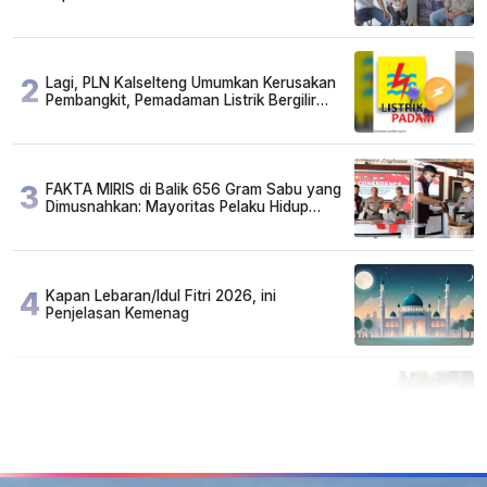
2
Lagi, PLN Kalselteng Umumkan Kerusakan
Pembangkit, Pemadaman Listrik Bergilir
Diperpanjang?
3
FAKTA MIRIS di Balik 656 Gram Sabu yang
Dimusnahkan: Mayoritas Pelaku Hidup
Susah, Ada Juga Sarjana!
4
Kapan Lebaran/Idul Fitri 2026, ini
Penjelasan Kemenag
5
Cuma di Tabalong! Mudik Bisa Santai Naik
Bus, Motor & Mobil Diantar Pakai Towing