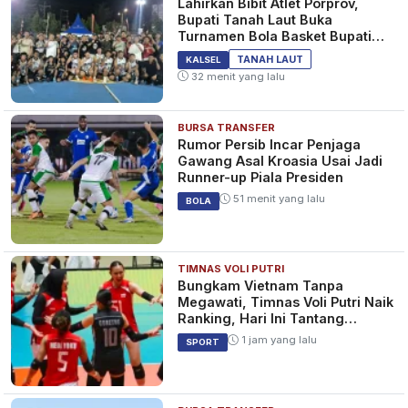
Lahirkan Bibit Atlet Porprov,
Bupati Tanah Laut Buka
Turnamen Bola Basket Bupati
Cup 2026
TANAH LAUT
KALSEL
32 menit yang lalu
BURSA TRANSFER
Rumor Persib Incar Penjaga
Gawang Asal Kroasia Usai Jadi
Runner-up Piala Presiden
51 menit yang lalu
BOLA
TIMNAS VOLI PUTRI
Bungkam Vietnam Tanpa
Megawati, Timnas Voli Putri Naik
Ranking, Hari Ini Tantang
Thailand
1 jam yang lalu
SPORT