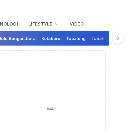
KNOLOGI
LIFESTYLE
VIDEO
Hulu Sungai Utara
Kotabaru
Tabalong
Tanah Bumbu
Ta
Iklan