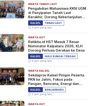
WARTA TANAH LAUT
Pengabdian Mahasiswa KKN UGM
di Panyipatan Tanah Laut
Berakhir, Dorong Keberlanjutan
Program Masyarakat
KALSEL
TANAH LAUT
3 jam yang lalu
WARTA HST
Ratikita.id HST Masuk 7 Besar
Nominator Kalpataru 2026, KLH
Dorong Perluas Gerakan ke Desa
KALSEL
HULU SUNGAI TENGAH
3 jam yang lalu
WARTA KALSEL
Sekdaprov Kalsel Pimpin Peserta
PKN ke Jatim, Fokus pada
Pangan, Bencana, Energi dan
Ekonomi
KALSEL
BANJARBARU
3 jam yang lalu
WARTA HST