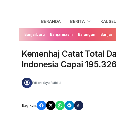
BERANDA
BERITA
KALSE
Banjarbaru
Banjarmasin
Balangan
Banjar
Kemenhaj Catat Total D
Indonesia Capai 195.32
Editor: Yayu Fathilal
Bagikan: