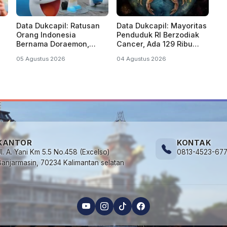
Data Dukcapil: Ratusan
Data Dukcapil: Mayoritas
Orang Indonesia
Penduduk RI Berzodiak
Bernama Doraemon,
Cancer, Ada 129 Ribu
Nobita, Uzumaki, Naruto
Lahir di Tahun Kabisat
05 Agustus 2026
04 Agustus 2026
KANTOR
KONTAK
Jl. A. Yani Km 5.5 No.458 (Excelso)
0813-4523-67
Banjarmasin, 70234 Kalimantan selatan