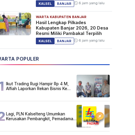
6 jam yang lalu
KALSEL
BANJAR
WARTA KABUPATEN BANJAR
Hasil Lengkap Pilkades
Kabupaten Banjar 2026, 20 Desa
Resmi Miliki Pambakal Terpilih
6 jam yang lalu
KALSEL
BANJAR
ARTA POPULER
1
Ikut Trading Rugi Hampir Rp 4 M,
Alfiah Laporkan Rekan Bisnis Ke
Polda Kalsel
2
Lagi, PLN Kalselteng Umumkan
Kerusakan Pembangkit, Pemadaman
Listrik Bergilir Diperpanjang?