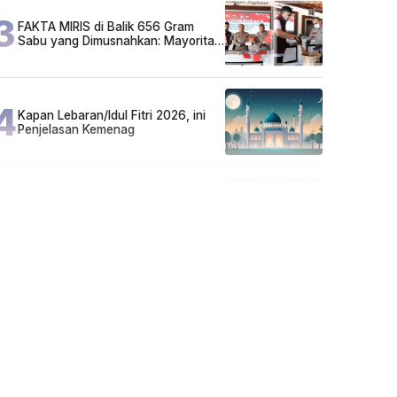
3
FAKTA MIRIS di Balik 656 Gram
Sabu yang Dimusnahkan: Mayoritas
Pelaku Hidup Susah, Ada Juga
Sarjana!
4
Kapan Lebaran/Idul Fitri 2026, ini
Penjelasan Kemenag
5
Kecelakaan Maut di Jalan Tjilik
Riwut Katingan! Pikap dan Avanza
Bertabrakan, Korban Luka Parah