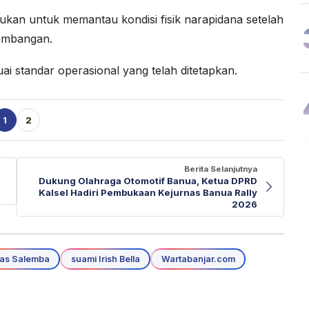
akukan untuk memantau kondisi fisik narapidana setelah
kambangan.
ai standar operasional yang telah ditetapkan.
1
2
Berita Selanjutnya
Dukung Olahraga Otomotif Banua, Ketua DPRD
Kalsel Hadiri Pembukaan Kejurnas Banua Rally
2026
as Salemba
suami Irish Bella
Wartabanjar.com