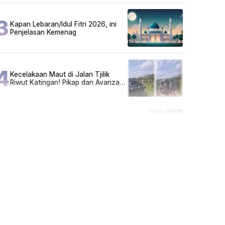
3
Kapan Lebaran/Idul Fitri 2026, ini
Penjelasan Kemenag
4
Kecelakaan Maut di Jalan Tjilik
Riwut Katingan! Pikap dan Avanza
Bertabrakan, Korban Luka Parah
5
Cuma di Tabalong! Mudik Bisa
Santai Naik Bus, Motor & Mobil
Diantar Pakai Towing