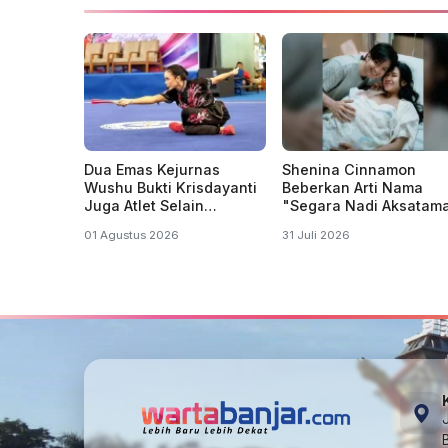
Dua Emas Kejurnas
Shenina Cinnamon
Wushu Bukti Krisdayanti
Beberkan Arti Nama
Juga Atlet Selain
"Segara Nadi Aksatam
Penyanyi dan Politisi
Anak Pertamanya deng
01 Agustus 2026
31 Juli 2026
Angga Yunanda