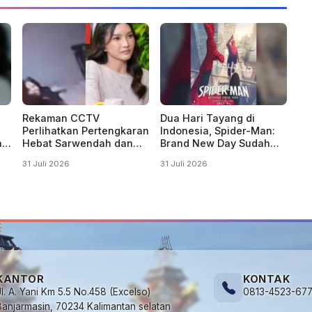
Rekaman CCTV
Dua Hari Tayang di
Perlihatkan Pertengkaran
Indonesia, Spider-Man:
a"
Hebat Sarwendah dan
Brand New Day Sudah
an
Ruben Onsu
Ditonton 1 Juta Kali
31 Juli 2026
31 Juli 2026
KANTOR
KONTAK
Jl. A. Yani Km 5.5 No.458 (Excelso)
0813-4523-67
Banjarmasin, 70234 Kalimantan selatan