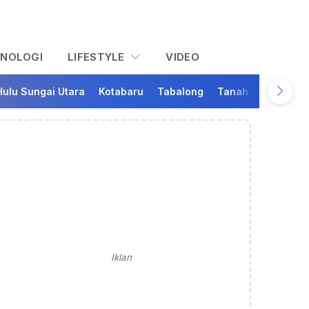
KNOLOGI
LIFESTYLE
VIDEO
Hulu Sungai Utara
Kotabaru
Tabalong
Tanah Bumbu
Ta
Iklan