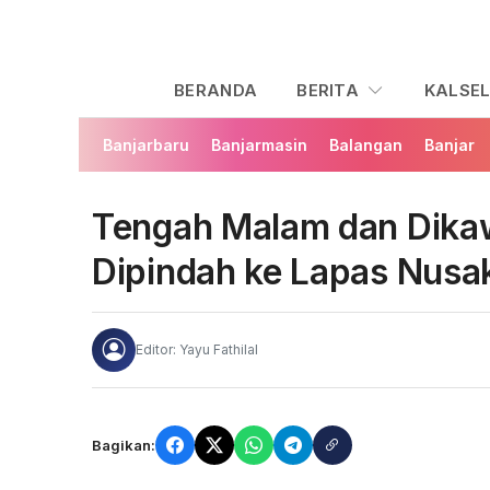
BERANDA
BERITA
KALSE
Banjarbaru
Banjarmasin
Balangan
Banjar
Tengah Malam dan Dikaw
Dipindah ke Lapas Nus
Editor: Yayu Fathilal
Bagikan: