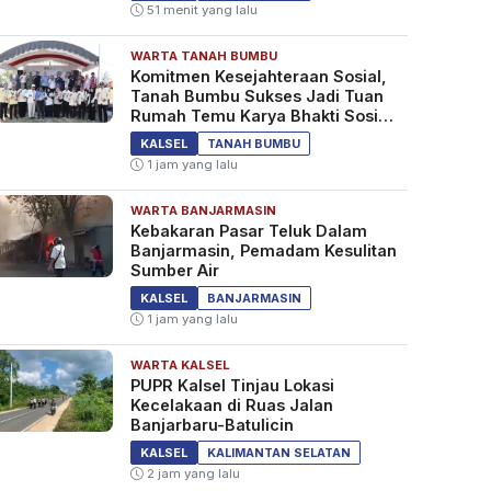
51 menit yang lalu
WARTA TANAH BUMBU
Komitmen Kesejahteraan Sosial,
Tanah Bumbu Sukses Jadi Tuan
Rumah Temu Karya Bhakti Sosial
PSM Ke-23
KALSEL
TANAH BUMBU
1 jam yang lalu
WARTA BANJARMASIN
Kebakaran Pasar Teluk Dalam
Banjarmasin, Pemadam Kesulitan
Sumber Air
KALSEL
BANJARMASIN
1 jam yang lalu
WARTA KALSEL
PUPR Kalsel Tinjau Lokasi
Kecelakaan di Ruas Jalan
Banjarbaru-Batulicin
KALSEL
KALIMANTAN SELATAN
2 jam yang lalu