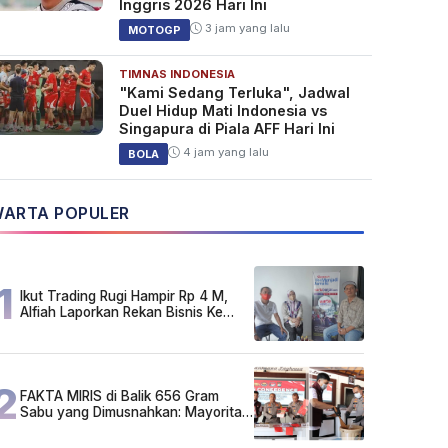
Inggris 2026 Hari Ini
3 jam yang lalu
MOTOGP
TIMNAS INDONESIA
"Kami Sedang Terluka", Jadwal
Duel Hidup Mati Indonesia vs
Singapura di Piala AFF Hari Ini
4 jam yang lalu
BOLA
ARTA POPULER
1
Ikut Trading Rugi Hampir Rp 4 M,
Alfiah Laporkan Rekan Bisnis Ke
Polda Kalsel
2
FAKTA MIRIS di Balik 656 Gram
Sabu yang Dimusnahkan: Mayoritas
Pelaku Hidup Susah, Ada Juga
Sarjana!