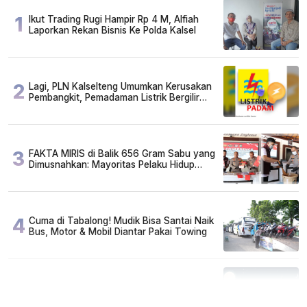
1
Ikut Trading Rugi Hampir Rp 4 M, Alfiah
Laporkan Rekan Bisnis Ke Polda Kalsel
2
Lagi, PLN Kalselteng Umumkan Kerusakan
Pembangkit, Pemadaman Listrik Bergilir
Diperpanjang?
3
FAKTA MIRIS di Balik 656 Gram Sabu yang
Dimusnahkan: Mayoritas Pelaku Hidup
Susah, Ada Juga Sarjana!
4
Cuma di Tabalong! Mudik Bisa Santai Naik
Bus, Motor & Mobil Diantar Pakai Towing
5
Kapan Lebaran/Idul Fitri 2026, ini
Penjelasan Kemenag