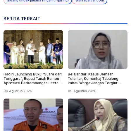
Sidang tindak pidana ringan (Tipiring)
Wartabanjar.com
BERITA TERKAIT
Hadiri Launching Buku “Suara dari
Belajar dari Kasus Jemaah
Tenggara”, Bupati Tanah Bumbu
Telantar, Kemenhaj Tabalong
Apresiasi Perkembangan Literasi
Imbau Warga Jangan Tergiur
di Bumi Bersujud
Umrah Murah
09 Agustus 2026
09 Agustus 2026