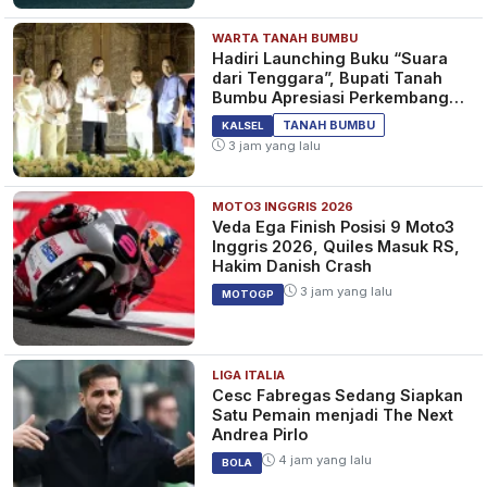
WARTA TANAH BUMBU
Hadiri Launching Buku “Suara
dari Tenggara”, Bupati Tanah
Bumbu Apresiasi Perkembangan
Literasi di Bumi Bersujud
TANAH BUMBU
KALSEL
3 jam yang lalu
MOTO3 INGGRIS 2026
Veda Ega Finish Posisi 9 Moto3
Inggris 2026, Quiles Masuk RS,
Hakim Danish Crash
3 jam yang lalu
MOTOGP
LIGA ITALIA
Cesc Fabregas Sedang Siapkan
Satu Pemain menjadi The Next
Andrea Pirlo
4 jam yang lalu
BOLA