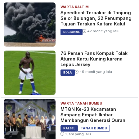
WARTA KALTIM
Speedboat Terbakar di Tanjung
Selor Bulungan, 22 Penumpang
Tujuan Tarakan Kaltara Kalut
42 menit yang lalu
REGIONAL
76 Persen Fans Kompak Tolak
Aturan Kartu Kuning karena
Lepas Jersey
49 menit yang lalu
BOLA
WARTA TANAH BUMBU
MTQN Ke-23 Kecamatan
Simpang Empat: Ikhtiar
Membangun Generasi Qurani
TANAH BUMBU
KALSEL
1 jam yang lalu