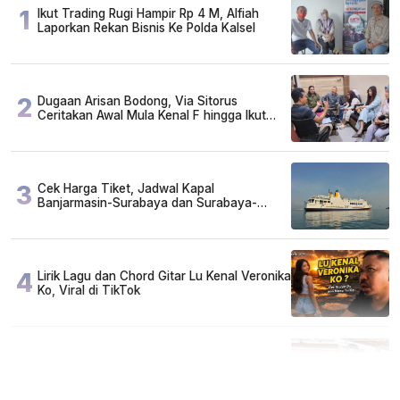
1
Ikut Trading Rugi Hampir Rp 4 M, Alfiah
Laporkan Rekan Bisnis Ke Polda Kalsel
2
Dugaan Arisan Bodong, Via Sitorus
Ceritakan Awal Mula Kenal F hingga Ikut
Arisan
3
Cek Harga Tiket, Jadwal Kapal
Banjarmasin-Surabaya dan Surabaya-
Banjarmasin Minggu 3 Mei 2026
4
Lirik Lagu dan Chord Gitar Lu Kenal Veronika
Ko, Viral di TikTok
5
FAKTA MIRIS di Balik 656 Gram Sabu yang
Dimusnahkan: Mayoritas Pelaku Hidup
Susah, Ada Juga Sarjana!