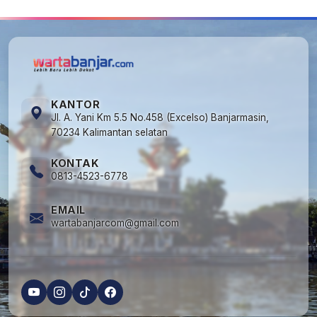
KANTOR
Jl. A. Yani Km 5.5 No.458 (Excelso) Banjarmasin,
70234 Kalimantan selatan
KONTAK
0813-4523-6778
EMAIL
wartabanjarcom@gmail.com