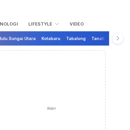
KNOLOGI
LIFESTYLE
VIDEO
Hulu Sungai Utara
Kotabaru
Tabalong
Tanah Bumbu
Ta
Iklan