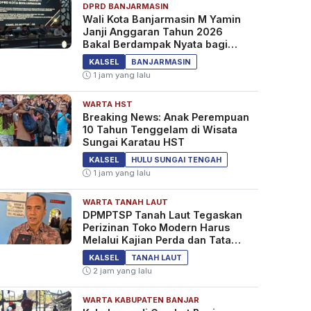
DPRD BANJARMASIN
Wali Kota Banjarmasin M Yamin
Janji Anggaran Tahun 2026
Bakal Berdampak Nyata bagi
Masyarakat&nbsp;
KALSEL
BANJARMASIN
1 jam yang lalu
WARTA HST
Breaking News: Anak Perempuan
10 Tahun Tenggelam di Wisata
Sungai Karatau HST
KALSEL
HULU SUNGAI TENGAH
1 jam yang lalu
WARTA TANAH LAUT
DPMPTSP Tanah Laut Tegaskan
Perizinan Toko Modern Harus
Melalui Kajian Perda dan Tata
Ruang
KALSEL
TANAH LAUT
2 jam yang lalu
WARTA KABUPATEN BANJAR