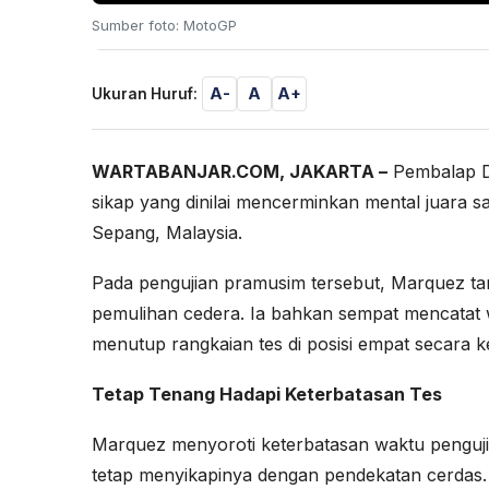
Sumber foto: MotoGP
A-
A
A+
Ukuran Huruf:
WARTABANJAR.COM, JAKARTA –
Pembalap D
sikap yang dinilai mencerminkan mental juara s
Sepang, Malaysia.
Pada pengujian pramusim tersebut, Marquez tam
pemulihan cedera. Ia bahkan sempat mencatat w
menutup rangkaian tes di posisi empat secara k
Tetap Tenang Hadapi Keterbatasan Tes
Marquez menyoroti keterbatasan waktu penguj
tetap menyikapinya dengan pendekatan cerdas. I