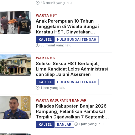
43 menit yang lalu
WARTA HST
Anak Perempuan 10 Tahun
Tenggelam di Wisata Sungai
Karatau HST, Dinyatakan
Meninggal Dunia
KALSEL
HULU SUNGAI TENGAH
55 menit yang lalu
WARTA HST
Seleksi Sekda HST Berlanjut,
Lima Kandidat Lolos Administrasi
dan Siap Jalani Asesmen
KALSEL
HULU SUNGAI TENGAH
1 jam yang lalu
WARTA KABUPATEN BANJAR
Pilkades Kabupaten Banjar 2026
Rampung, Pelantikan Pambakal
Terpilih Dijadwalkan 7 September
2026
1 jam yang lalu
KALSEL
BANJAR