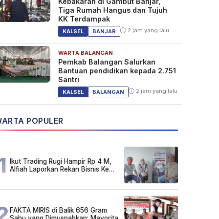
Kebakaran di Gambut Banjar,
Tiga Rumah Hangus dan Tujuh
KK Terdampak
2 jam yang lalu
KALSEL
BANJAR
WARTA BALANGAN
Pemkab Balangan Salurkan
Bantuan pendidikan kepada 2.751
Santri
2 jam yang lalu
KALSEL
BALANGAN
ARTA POPULER
1
Ikut Trading Rugi Hampir Rp 4 M,
Alfiah Laporkan Rekan Bisnis Ke
Polda Kalsel
2
FAKTA MIRIS di Balik 656 Gram
Sabu yang Dimusnahkan: Mayoritas