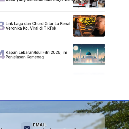
Pelaku Hidup Susah, Ada Juga
Sarjana!
3
Lirik Lagu dan Chord Gitar Lu Kenal
Veronika Ko, Viral di TikTok
4
Kapan Lebaran/Idul Fitri 2026, ini
Penjelasan Kemenag
5
Kecelakaan Maut di Jalan Tjilik
Riwut Katingan! Pikap dan Avanza
Bertabrakan, Korban Luka Parah
EMAIL