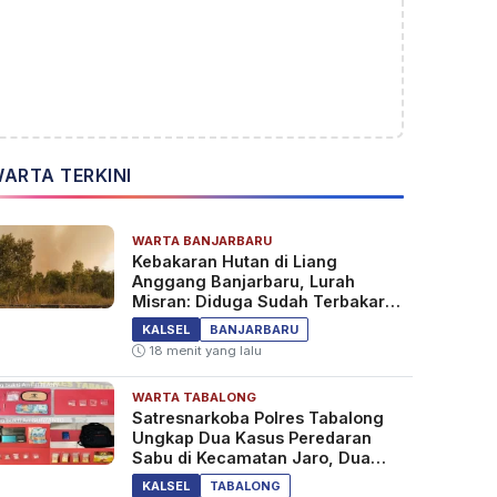
ARTA TERKINI
WARTA BANJARBARU
Kebakaran Hutan di Liang
Anggang Banjarbaru, Lurah
Misran: Diduga Sudah Terbakar
Sejak Tadi Malam
KALSEL
BANJARBARU
18 menit yang lalu
WARTA TABALONG
Satresnarkoba Polres Tabalong
Ungkap Dua Kasus Peredaran
Sabu di Kecamatan Jaro, Dua
Pelaku Diamankan
KALSEL
TABALONG