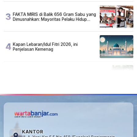
3
FAKTA MIRIS di Balik 656 Gram Sabu yang
Dimusnahkan: Mayoritas Pelaku Hidup
Susah, Ada Juga Sarjana!
4
Kapan Lebaran/Idul Fitri 2026, ini
Penjelasan Kemenag
5
Cuma di Tabalong! Mudik Bisa Santai Naik
Bus, Motor & Mobil Diantar Pakai Towing
KANTOR