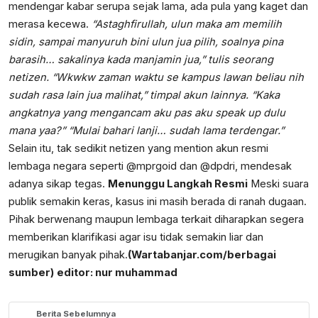
mendengar kabar serupa sejak lama, ada pula yang kaget dan
merasa kecewa.
“Astaghfirullah, ulun maka am memilih
sidin, sampai manyuruh bini ulun jua pilih, soalnya pina
barasih… sakalinya kada manjamin jua,” tulis seorang
netizen.
“Wkwkw zaman waktu se kampus lawan beliau nih
sudah rasa lain jua malihat,” timpal akun lainnya.
“Kaka
angkatnya yang mengancam aku pas aku speak up dulu
mana yaa?”
“Mulai bahari lanji… sudah lama terdengar.”
Selain itu, tak sedikit netizen yang mention akun resmi
lembaga negara seperti @mprgoid dan @dpdri, mendesak
adanya sikap tegas.
Menunggu Langkah Resmi
Meski suara
publik semakin keras, kasus ini masih berada di ranah dugaan.
Pihak berwenang maupun lembaga terkait diharapkan segera
memberikan klarifikasi agar isu tidak semakin liar dan
merugikan banyak pihak.
(Wartabanjar.com/berbagai
sumber)
editor: nur muhammad
Berita Sebelumnya