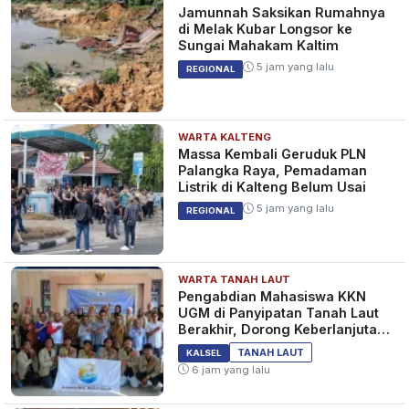
Jamunnah Saksikan Rumahnya
di Melak Kubar Longsor ke
Sungai Mahakam Kaltim
5 jam yang lalu
REGIONAL
WARTA KALTENG
Massa Kembali Geruduk PLN
Palangka Raya, Pemadaman
Listrik di Kalteng Belum Usai
5 jam yang lalu
REGIONAL
WARTA TANAH LAUT
Pengabdian Mahasiswa KKN
UGM di Panyipatan Tanah Laut
Berakhir, Dorong Keberlanjutan
Program Masyarakat
TANAH LAUT
KALSEL
6 jam yang lalu