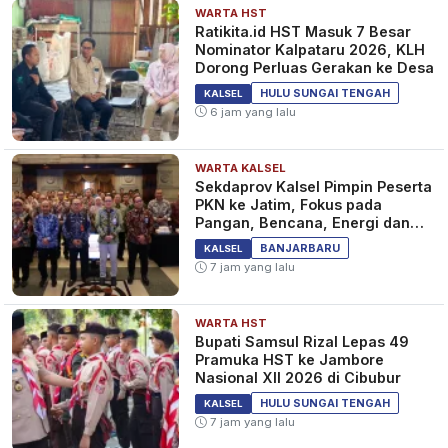
WARTA HST
Ratikita.id HST Masuk 7 Besar
Nominator Kalpataru 2026, KLH
Dorong Perluas Gerakan ke Desa
HULU SUNGAI TENGAH
KALSEL
6 jam yang lalu
WARTA KALSEL
Sekdaprov Kalsel Pimpin Peserta
PKN ke Jatim, Fokus pada
Pangan, Bencana, Energi dan
Ekonomi
BANJARBARU
KALSEL
7 jam yang lalu
WARTA HST
Bupati Samsul Rizal Lepas 49
Pramuka HST ke Jambore
Nasional XII 2026 di Cibubur
HULU SUNGAI TENGAH
KALSEL
7 jam yang lalu