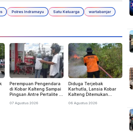
is
Polres Indramayu
Satu Keluarga
wartabanjar
k
Perempuan Pengendara
Diduga Terjebak
di Kobar Kalteng Sampai
Karhutla, Lansia Kobar
Pingsan Antre Pertalite di
Kalteng Ditemukan
SPBU
Menghitam di Kebun
07 Agustus 2026
06 Agustus 2026