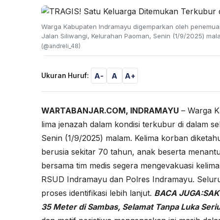
Warga Kabupaten Indramayu digemparkan oleh penemuan l
Jalan Siliwangi, Kelurahan Paoman, Senin (1/9/2025) mal
(@andreli_48)
A-
A
A+
Ukuran Huruf:
WARTABANJAR.COM, INDRAMAYU
– Warga K
lima jenazah dalam kondisi terkubur di dalam s
Senin (1/9/2025) malam. Kelima korban diketahui
berusia sekitar 70 tahun, anak beserta menan
bersama tim medis segera mengevakuasi kelima
RSUD Indramayu dan Polres Indramayu. Seluru
proses identifikasi lebih lanjut.
BACA JUGA:
SAK
35 Meter di Sambas, Selamat Tanpa Luka Seri