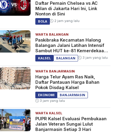
Daftar Pemain Chelsea vs AC
Milan di Jakarta Hari Ini, Link
Nonton di Sini
2 jam yang lalu
BOLA
WARTA BALANGAN
Paskibraka Kecamatan Halong
Balangan Jalani Latihan Intensif
Sambut HUT ke-81 Kemerdekaan
RI
3 jam yang lalu
KALSEL
BALANGAN
WARTA BANJARMASIN
Harga Telur Ayam Ras Naik,
Daftar Pantauan Harga Bahan
Pokok Disdag Kalsel
EKONOMI
BANJARMASIN
3 jam yang lalu
WARTA KALSEL
PUPR Kalsel Evaluasi Pembukaan
Jalan Veteran Sungai Lulut
Banjarmasin Setiap 3 Hari