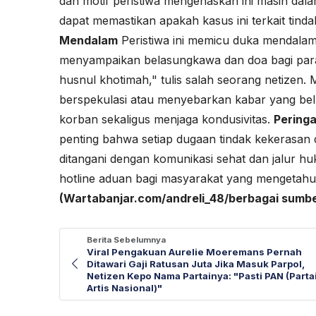
dan motif peristiwa mengenaskan ini masih dala
dapat memastikan apakah kasus ini terkait tindak
Mendalam
Peristiwa ini memicu duka mendalam
menyampaikan belasungkawa dan doa bagi para ko
husnul khotimah," tulis salah seorang netizen.
berspekulasi atau menyebarkan kabar yang bel
korban sekaligus menjaga kondusivitas.
Pering
penting bahwa setiap dugaan tindak kekerasan 
ditangani dengan komunikasi sehat dan jalur hu
hotline aduan bagi masyarakat yang mengetahui i
(Wartabanjar.com/andreli_48/berbagai sumbe
Berita Sebelumnya
Viral Pengakuan Aurelie Moeremans Pernah
Ditawari Gaji Ratusan Juta Jika Masuk Parpol,
Netizen Kepo Nama Partainya: "Pasti PAN (Parta
Artis Nasional)"