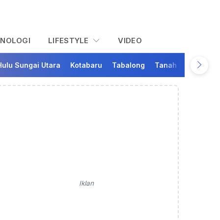
KNOLOGI
LIFESTYLE
VIDEO
Hulu Sungai Utara
Kotabaru
Tabalong
Tanah Bumbu
Ta
Iklan