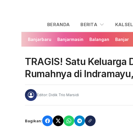
BERANDA
BERITA
KALSE
Banjarbaru
Banjarmasin
Balangan
Banjar
TRAGIS! Satu Keluarga 
Rumahnya di Indramayu, P
Editor: Didik Trio Marsidi
Bagikan: