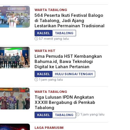
WARTA TABALONG
564 Peserta Ikuti Festival Balogo
di Tabalong, Jadi Ajang
Lestarikan Permainan Tradisional
KALSEL
TABALONG
57 menit yang lalu
WARTA HST
Lima Pemuda HST Kembangkan
Bahuma.id, Bawa Teknologi
Digital ke Lahan Pertanian
KALSEL
HULU SUNGAI TENGAH
1 jam yang lalu
WARTA TABALONG
Tiga Lulusan IPDN Angkatan
XXXIII Bergabung di Pemkab
Tabalong
1 jam yang lalu
KALSEL
TABALONG
LAGA PRAMUSIM