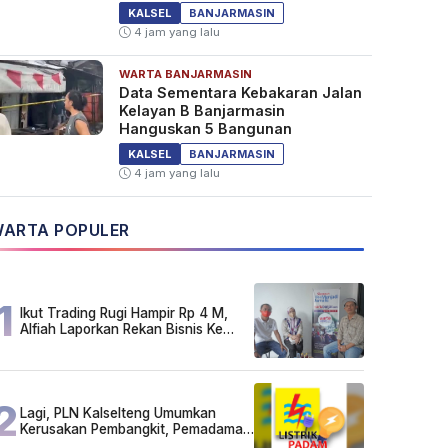
KALSEL
BANJARMASIN
4 jam yang lalu
WARTA BANJARMASIN
Data Sementara Kebakaran Jalan
Kelayan B Banjarmasin
Hanguskan 5 Bangunan
KALSEL
BANJARMASIN
4 jam yang lalu
ARTA POPULER
1
Ikut Trading Rugi Hampir Rp 4 M,
Alfiah Laporkan Rekan Bisnis Ke
Polda Kalsel
2
Lagi, PLN Kalselteng Umumkan
Kerusakan Pembangkit, Pemadaman
Listrik Bergilir Diperpanjang?