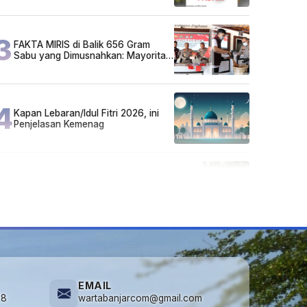
3
FAKTA MIRIS di Balik 656 Gram
Sabu yang Dimusnahkan: Mayoritas
Pelaku Hidup Susah, Ada Juga
Sarjana!
4
Kapan Lebaran/Idul Fitri 2026, ini
Penjelasan Kemenag
5
Cuma di Tabalong! Mudik Bisa
Santai Naik Bus, Motor & Mobil
Diantar Pakai Towing
EMAIL
78
wartabanjarcom@gmail.com