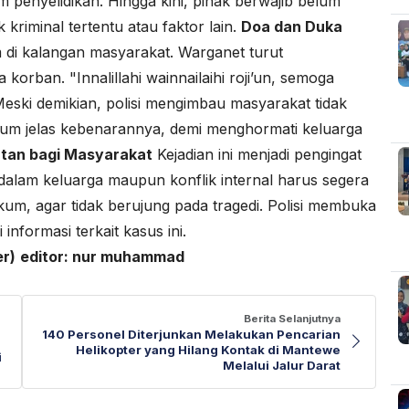
m penyelidikan. Hingga kini, pihak berwajib belum
 kriminal tertentu atau faktor lain.
Doa dan Duka
 di kalangan masyarakat. Warganet turut
rban. "Innalillahi wainnailaihi roji’un, semoga
 Meski demikian, polisi mengimbau masyarakat tidak
um jelas kebenarannya, demi menghormati keluarga
atan bagi Masyarakat
Kejadian ini menjadi pengingat
dalam keluarga maupun konflik internal harus segera
kum, agar tidak berujung pada tragedi. Polisi membuka
nformasi terkait kasus ini.
r)
editor: nur muhammad
Berita Selanjutnya
140 Personel Diterjunkan Melakukan Pencarian
Helikopter yang Hilang Kontak di Mantewe
i
Melalui Jalur Darat