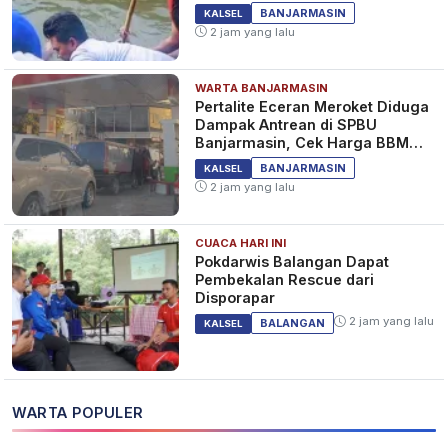
BANJARMASIN
KALSEL
2 jam yang lalu
WARTA BANJARMASIN
Pertalite Eceran Meroket Diduga
Dampak Antrean di SPBU
Banjarmasin, Cek Harga BBM
Kalselteng
BANJARMASIN
KALSEL
2 jam yang lalu
CUACA HARI INI
Pokdarwis Balangan Dapat
Pembekalan Rescue dari
Disporapar
2 jam yang lalu
BALANGAN
KALSEL
WARTA POPULER