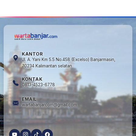
Dimusnahkan: Mayoritas Pelaku Hidup
Susah, Ada Juga Sarjana!
KANTOR
Jl. A. Yani Km 5.5 No.458 (Excelso) Banjarmasin,
70234 Kalimantan selatan
KONTAK
0813-4523-6778
EMAIL
wartabanjarcom@gmail.com