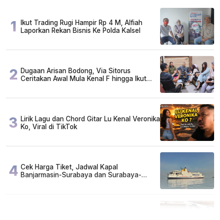
1
Ikut Trading Rugi Hampir Rp 4 M, Alfiah
Laporkan Rekan Bisnis Ke Polda Kalsel
2
Dugaan Arisan Bodong, Via Sitorus
Ceritakan Awal Mula Kenal F hingga Ikut
Arisan
3
Lirik Lagu dan Chord Gitar Lu Kenal Veronika
Ko, Viral di TikTok
4
Cek Harga Tiket, Jadwal Kapal
Banjarmasin-Surabaya dan Surabaya-
Banjarmasin Minggu 3 Mei 2026
5
FAKTA MIRIS di Balik 656 Gram Sabu yang