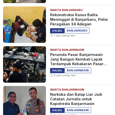
WARTA BANJARBARU
Rekonstruksi Kasus Balita
Meninggal di Banjarbaru, Polisi
Peragakan 34 Adegan
BANJARBARU
KALSEL
1 jam yang lalu
WARTA BANJARMASIN
Perumda Pasar Banjarmasin
Janji Bangun Kembali Lapak
Terdampak Kebakaran Pasar
Teluk Dalam
BANJARMASIN
KALSEL
2 jam yang lalu
WARTA BANJARMASIN
Narkoba dan Balap Liar Jadi
Catatan Jurnalis untuk
Kapolresta Banjarmasin
BANJARMASIN
KALSEL