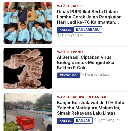
WARTA KALSEL
Dinas PUPR Ikut Serta Dalam
Lomba Gerak Jalan Rangkaian
Hari Jadi ke-76 Kalimantan
Selatan
BANJARBARU
KALSEL
1 jam yang lalu
WARTA TEKNO
AI Berhasil Ciptakan Virus
Biologis untuk Menginfeksi
Bakteri E Coli
1 jam yang lalu
TEKNOLOGI
WARTA KABUPATEN BANJAR
Banjar Bershalawat di RTH Ratu
Zalecha Martapura Malam Ini,
Simak Rekayasa Lalu Lintas
1 jam yang lalu
BANJAR
KALSEL