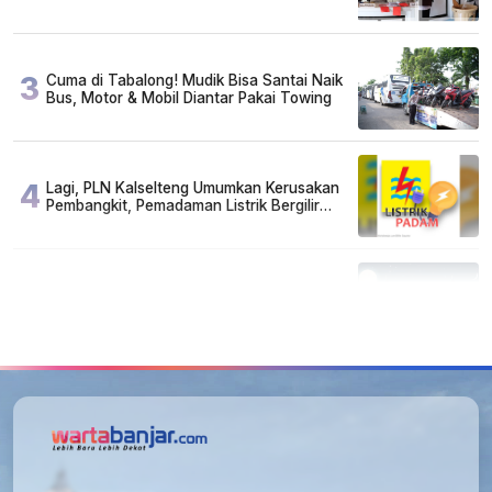
Susah, Ada Juga Sarjana!
3
Cuma di Tabalong! Mudik Bisa Santai Naik
Bus, Motor & Mobil Diantar Pakai Towing
4
Lagi, PLN Kalselteng Umumkan Kerusakan
Pembangkit, Pemadaman Listrik Bergilir
Diperpanjang?
5
Kapan Lebaran/Idul Fitri 2026, ini
Penjelasan Kemenag