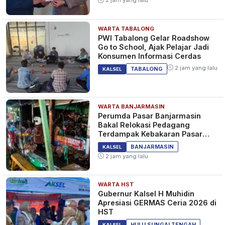
2 jam yang lalu
WARTA TABALONG
PWI Tabalong Gelar Roadshow
Go to School, Ajak Pelajar Jadi
Konsumen Informasi Cerdas
2 jam yang lalu
TABALONG
KALSEL
WARTA BANJARMASIN
Perumda Pasar Banjarmasin
Bakal Relokasi Pedagang
Terdampak Kebakaran Pasar
Teluk Dalam
BANJARMASIN
KALSEL
2 jam yang lalu
WARTA HST
Gubernur Kalsel H Muhidin
Apresiasi GERMAS Ceria 2026 di
HST
HULU SUNGAI TENGAH
KALSEL