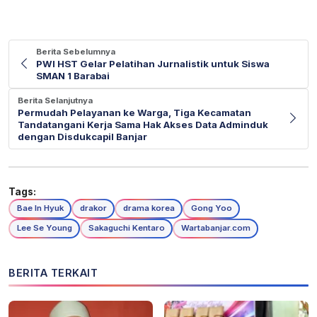
Berita Sebelumnya
PWI HST Gelar Pelatihan Jurnalistik untuk Siswa
SMAN 1 Barabai
Berita Selanjutnya
Permudah Pelayanan ke Warga, Tiga Kecamatan
Tandatangani Kerja Sama Hak Akses Data Adminduk
dengan Disdukcapil Banjar
Tags:
Bae In Hyuk
drakor
drama korea
Gong Yoo
Lee Se Young
Sakaguchi Kentaro
Wartabanjar.com
BERITA TERKAIT