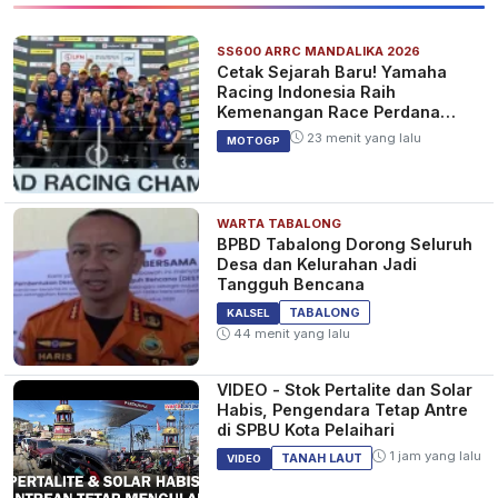
SS600 ARRC MANDALIKA 2026
Cetak Sejarah Baru! Yamaha
Racing Indonesia Raih
Kemenangan Race Perdana
SS600 ARRC
23 menit yang lalu
MOTOGP
WARTA TABALONG
BPBD Tabalong Dorong Seluruh
Desa dan Kelurahan Jadi
Tangguh Bencana
TABALONG
KALSEL
44 menit yang lalu
VIDEO - Stok Pertalite dan Solar
Habis, Pengendara Tetap Antre
di SPBU Kota Pelaihari
1 jam yang lalu
TANAH LAUT
VIDEO