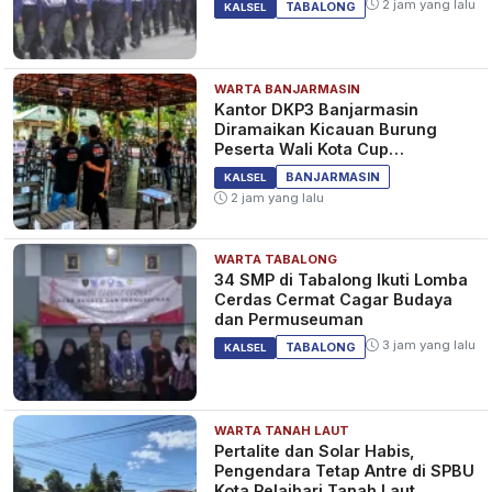
2 jam yang lalu
TABALONG
KALSEL
WARTA BANJARMASIN
Kantor DKP3 Banjarmasin
Diramaikan Kicauan Burung
Peserta Wali Kota Cup
Banjarmasin
BANJARMASIN
KALSEL
2 jam yang lalu
WARTA TABALONG
34 SMP di Tabalong Ikuti Lomba
Cerdas Cermat Cagar Budaya
dan Permuseuman
3 jam yang lalu
TABALONG
KALSEL
WARTA TANAH LAUT
​Pertalite dan Solar Habis,
Pengendara Tetap Antre di SPBU
Kota Pelaihari Tanah Laut