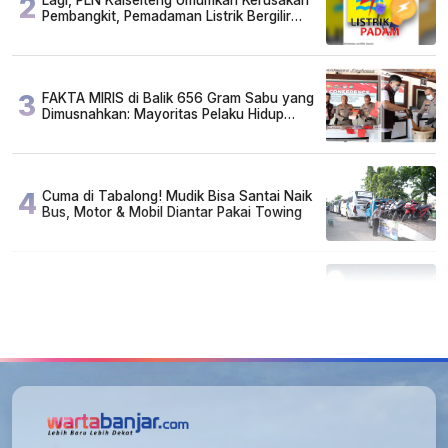
2
Pembangkit, Pemadaman Listrik Bergilir
Diperpanjang?
3
FAKTA MIRIS di Balik 656 Gram Sabu yang
Dimusnahkan: Mayoritas Pelaku Hidup
Susah, Ada Juga Sarjana!
4
Cuma di Tabalong! Mudik Bisa Santai Naik
Bus, Motor & Mobil Diantar Pakai Towing
5
Kapan Lebaran/Idul Fitri 2026, ini
Penjelasan Kemenag