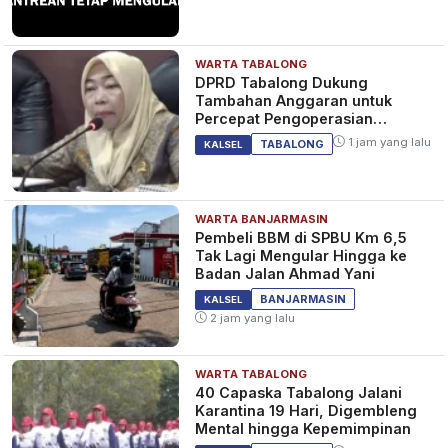
WARTA TABALONG
DPRD Tabalong Dukung
Tambahan Anggaran untuk
Percepat Pengoperasian
Bandara Warukin
1 jam yang lalu
TABALONG
KALSEL
WARTA BANJARMASIN
Pembeli BBM di SPBU Km 6,5
Tak Lagi Mengular Hingga ke
Badan Jalan Ahmad Yani
BANJARMASIN
KALSEL
2 jam yang lalu
WARTA TABALONG
40 Capaska Tabalong Jalani
Karantina 19 Hari, Digembleng
Mental hingga Kepemimpinan