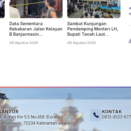
Data Sementara
Sambut Kunjungan
Kebakaran Jalan Kelayan
Pendamping Menteri LH,
B Banjarmasin
Bupati Tanah Laut
Hanguskan 5 Bangunan
Paparkan Potensi Daerah
08 Agustus 2026
08 Agustus 2026
KANTOR
KONTAK
Jl. A. Yani Km 5.5 No.458 (Excelso)
0813-4523-67
Banjarmasin, 70234 Kalimantan selatan