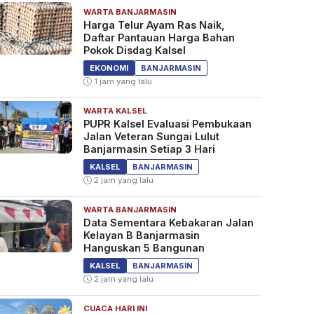
WARTA BANJARMASIN
Harga Telur Ayam Ras Naik,
Daftar Pantauan Harga Bahan
Pokok Disdag Kalsel
EKONOMI
BANJARMASIN
1 jam yang lalu
WARTA KALSEL
PUPR Kalsel Evaluasi Pembukaan
Jalan Veteran Sungai Lulut
Banjarmasin Setiap 3 Hari
KALSEL
BANJARMASIN
2 jam yang lalu
WARTA BANJARMASIN
Data Sementara Kebakaran Jalan
Kelayan B Banjarmasin
Hanguskan 5 Bangunan
KALSEL
BANJARMASIN
2 jam yang lalu
CUACA HARI INI