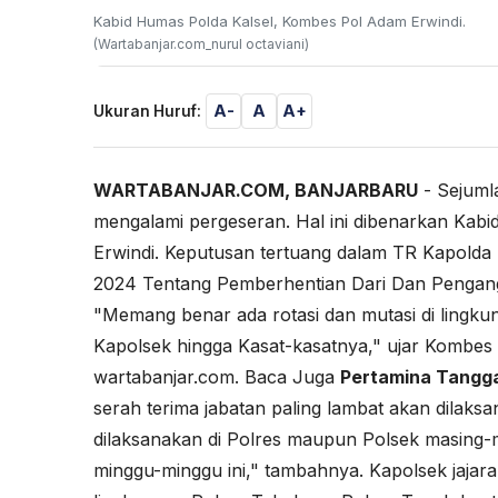
Kabid Humas Polda Kalsel, Kombes Pol Adam Erwindi.
(Wartabanjar.com_nurul octaviani)
A-
A
A+
Ukuran Huruf:
WARTABANJAR.COM, BANJARBARU
- Sejuml
mengalami pergeseran. Hal ini dibenarkan Kab
Erwindi. Keputusan tertuang dalam TR Kapolda 
2024 Tentang Pemberhentian Dari Dan Pengang
"Memang benar ada rotasi dan mutasi di lingkung
Kapolsek hingga Kasat-kasatnya," ujar Kombes
wartabanjar.com. Baca Juga
Pertamina Tangga
serah terima jabatan paling lambat akan dilaks
dilaksanakan di Polres maupun Polsek masing-ma
minggu-minggu ini," tambahnya. Kapolsek jajaran