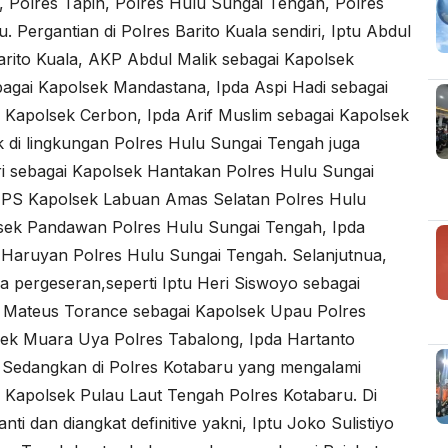
, Polres Tapin, Polres Hulu Sungai Tengah, Polres
. Pergantian di Polres Barito Kuala sendiri, Iptu Abdul
rito Kuala, AKP Abdul Malik sebagai Kapolsek
bagai Kapolsek Mandastana, Ipda Aspi Hadi sebagai
 Kapolsek Cerbon, Ipda Arif Muslim sebagai Kapolsek
k di lingkungan Polres Hulu Sungai Tengah juga
ri sebagai Kapolsek Hantakan Polres Hulu Sungai
i PS Kapolsek Labuan Amas Selatan Polres Hulu
lsek Pandawan Polres Hulu Sungai Tengah, Ipda
aruyan Polres Hulu Sungai Tengah. Selanjutnua,
a pergeseran,seperti Iptu Heri Siswoyo sebagai
 Mateus Torance sebagai Kapolsek Upau Polres
ek Muara Uya Polres Tabalong, Ipda Hartanto
. Sedangkan di Polres Kotabaru yang mengalami
 Kapolsek Pulau Laut Tengah Polres Kotabaru. Di
i dan diangkat definitive yakni, Iptu Joko Sulistiyo