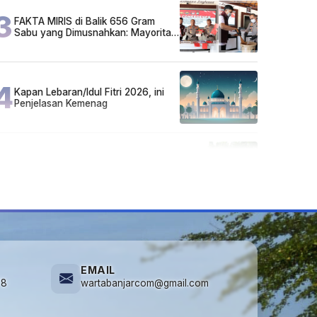
3
FAKTA MIRIS di Balik 656 Gram
Sabu yang Dimusnahkan: Mayoritas
Pelaku Hidup Susah, Ada Juga
Sarjana!
4
Kapan Lebaran/Idul Fitri 2026, ini
Penjelasan Kemenag
5
Cuma di Tabalong! Mudik Bisa
Santai Naik Bus, Motor & Mobil
Diantar Pakai Towing
EMAIL
78
wartabanjarcom@gmail.com