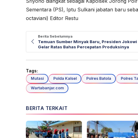
Sriyono diangkat sebagai Kapolsek Jorong Pol
Sementara (PS), Iptu Sulkani jabatan baru seb
octaviani) Editor Restu
Berita Sebelumnya
Temuan Sumber Minyak Baru, Presiden Jokowi
Gelar Ratas Bahas Percepatan Produksinya
Tags:
Mutasi
Polda Kalsel
Polres Batola
Polres T
Wartabanjar.com
BERITA TERKAIT