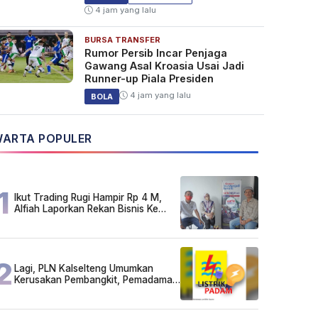
4 jam yang lalu
BURSA TRANSFER
Rumor Persib Incar Penjaga
Gawang Asal Kroasia Usai Jadi
Runner-up Piala Presiden
4 jam yang lalu
BOLA
ARTA POPULER
1
Ikut Trading Rugi Hampir Rp 4 M,
Alfiah Laporkan Rekan Bisnis Ke
Polda Kalsel
2
Lagi, PLN Kalselteng Umumkan
Kerusakan Pembangkit, Pemadaman
Listrik Bergilir Diperpanjang?