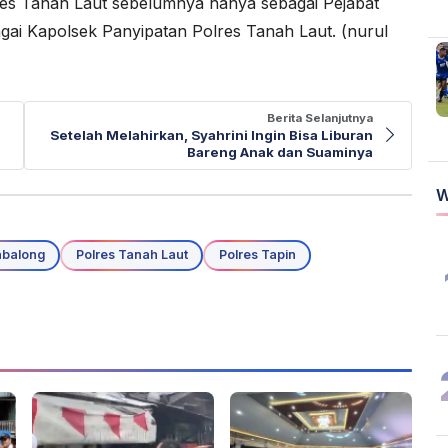
res Tanah Laut sebelumnya hanya sebagai Pejabat
agai Kapolsek Panyipatan Polres Tanah Laut. (nurul
Berita Selanjutnya
Setelah Melahirkan, Syahrini Ingin Bisa Liburan
Bareng Anak dan Suaminya
W
abalong
Polres Tanah Laut
Polres Tapin