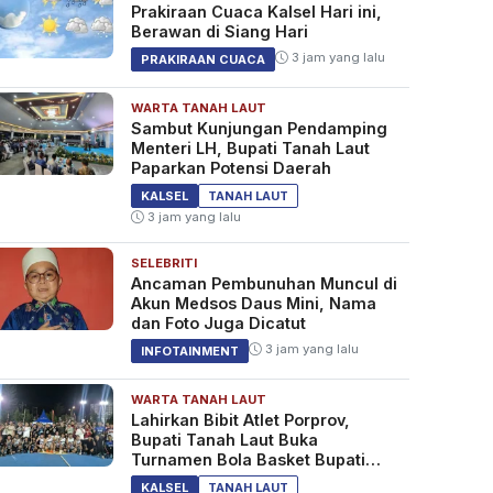
Prakiraan Cuaca Kalsel Hari ini,
Berawan di Siang Hari
3 jam yang lalu
PRAKIRAAN CUACA
WARTA TANAH LAUT
Sambut Kunjungan Pendamping
Menteri LH, Bupati Tanah Laut
Paparkan Potensi Daerah
KALSEL
TANAH LAUT
3 jam yang lalu
SELEBRITI
Ancaman Pembunuhan Muncul di
Akun Medsos Daus Mini, Nama
dan Foto Juga Dicatut
3 jam yang lalu
INFOTAINMENT
WARTA TANAH LAUT
Lahirkan Bibit Atlet Porprov,
Bupati Tanah Laut Buka
Turnamen Bola Basket Bupati
Cup 2026
KALSEL
TANAH LAUT