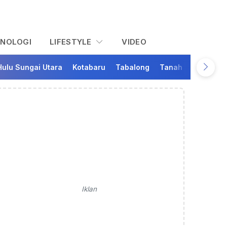
KNOLOGI
LIFESTYLE
VIDEO
Hulu Sungai Utara
Kotabaru
Tabalong
Tanah Bumbu
Ta
Iklan