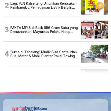
2
Lagi, PLN Kalselteng Umumkan Kerusakan
Pembangkit, Pemadaman Listrik Bergilir
Diperpanjang?
3
FAKTA MIRIS di Balik 656 Gram Sabu yang
Dimusnahkan: Mayoritas Pelaku Hidup
Susah, Ada Juga Sarjana!
4
Cuma di Tabalong! Mudik Bisa Santai Naik
Bus, Motor & Mobil Diantar Pakai Towing
5
Kapan Lebaran/Idul Fitri 2026, ini
Penjelasan Kemenag