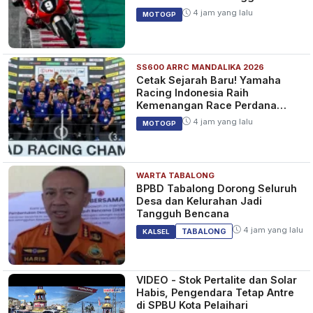
4 jam yang lalu
MOTOGP
SS600 ARRC MANDALIKA 2026
Cetak Sejarah Baru! Yamaha
Racing Indonesia Raih
Kemenangan Race Perdana
SS600 ARRC
4 jam yang lalu
MOTOGP
WARTA TABALONG
BPBD Tabalong Dorong Seluruh
Desa dan Kelurahan Jadi
Tangguh Bencana
4 jam yang lalu
TABALONG
KALSEL
VIDEO - Stok Pertalite dan Solar
Habis, Pengendara Tetap Antre
di SPBU Kota Pelaihari