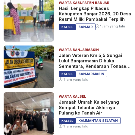
WARTA KABUPATEN BANJAR
Hasil Lengkap Pilkades
Kabupaten Banjar 2026, 20 Desa
Resmi Miliki Pambakal Terpilih
1 jam yang lalu
BANJAR
KALSEL
WARTA BANJARMASIN
Jalan Veteran Km 5,5 Sungai
Lulut Banjarmasin Dibuka
Sementara, Kendaraan Tonase
Besar Dilarang
BANJARMASIN
KALSEL
1 jam yang lalu
WARTA KALSEL
Jemaah Umrah Kalsel yang
Sempat Telantar Akhirnya
Pulang ke Tanah Air
KALIMANTAN SELATAN
KALSEL
1 jam yang lalu