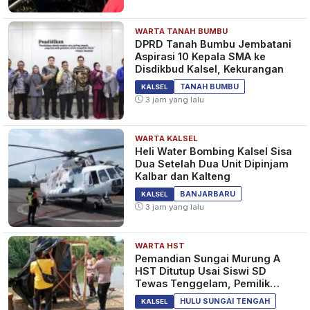
WARTA TANAH BUMBU
DPRD Tanah Bumbu Jembatani
Aspirasi 10 Kepala SMA ke
Disdikbud Kalsel, Kekurangan
TANAH BUMBU
KALSEL
3 jam yang lalu
WARTA KALSEL
Heli Water Bombing Kalsel Sisa
Dua Setelah Dua Unit Dipinjam
Kalbar dan Kalteng
BANJARBARU
KALSEL
3 jam yang lalu
WARTA HST
Pemandian Sungai Murung A
HST Ditutup Usai Siswi SD
Tewas Tenggelam, Pemilik
Lahan Diperiksa Polisi
HULU SUNGAI TENGAH
KALSEL