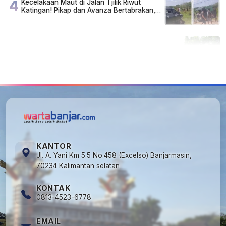
4
Kecelakaan Maut di Jalan Tjilik Riwut
Katingan! Pikap dan Avanza Bertabrakan,
Korban Luka Parah
5
Cuma di Tabalong! Mudik Bisa Santai Naik
Bus, Motor & Mobil Diantar Pakai Towing
KANTOR
Jl. A. Yani Km 5.5 No.458 (Excelso) Banjarmasin,
70234 Kalimantan selatan
KONTAK
0813-4523-6778
EMAIL