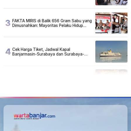
Arisan
3
FAKTA MIRIS di Balik 656 Gram Sabu yang
Dimusnahkan: Mayoritas Pelaku Hidup
Susah, Ada Juga Sarjana!
4
Cek Harga Tiket, Jadwal Kapal
Banjarmasin-Surabaya dan Surabaya-
Banjarmasin Minggu 3 Mei 2026
5
Lirik Lagu dan Chord Gitar Lu Kenal Veronika
Ko, Viral di TikTok