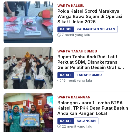
WARTA KALSEL
Polda Kalsel Soroti Maraknya
Warga Bawa Sajam di Operasi
Sikat II Intan 2026
KALIMANTAN SELATAN
KALSEL
7 menit yang lalu
WARTA TANAH BUMBU
Bupati Tanbu Andi Rudi Latif
Perkuat SDM, Disnakertrans
Gelar Pelatihan Desain Grafis
dan Barbershop
TANAH BUMBU
KALSEL
16 menit yang lalu
WARTA BALANGAN
Balangan Juara 1 Lomba B2SA
Kalsel, TP PKK Desa Putat Basiun
Andalkan Pangan Lokal
BALANGAN
KALSEL
22 menit yang lalu