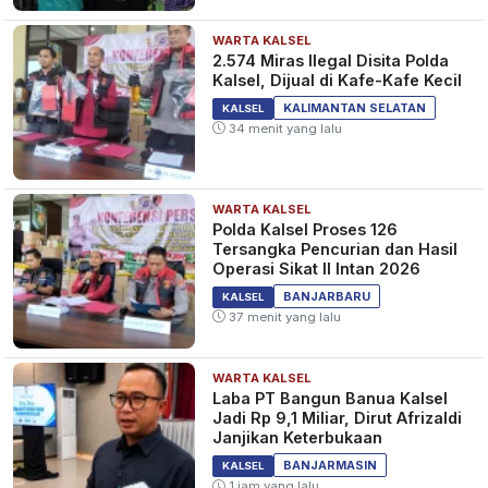
WARTA KALSEL
2.574 Miras Ilegal Disita Polda
Kalsel, Dijual di Kafe-Kafe Kecil
KALIMANTAN SELATAN
KALSEL
34 menit yang lalu
WARTA KALSEL
Polda Kalsel Proses 126
Tersangka Pencurian dan Hasil
Operasi Sikat II Intan 2026
BANJARBARU
KALSEL
37 menit yang lalu
WARTA KALSEL
Laba PT Bangun Banua Kalsel
Jadi Rp 9,1 Miliar, Dirut Afrizaldi
Janjikan Keterbukaan
BANJARMASIN
KALSEL
1 jam yang lalu