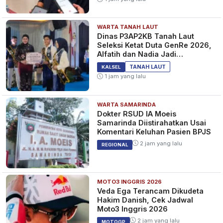
WARTA TANAH LAUT
Dinas P3AP2KB Tanah Laut
Seleksi Ketat Duta GenRe 2026,
Alfatih dan Nadia Jadi
Pemenang
TANAH LAUT
KALSEL
1 jam yang lalu
WARTA SAMARINDA
Dokter RSUD IA Moeis
Samarinda Diistirahatkan Usai
Komentari Keluhan Pasien BPJS
2 jam yang lalu
REGIONAL
MOTO3 INGGRIS 2026
Veda Ega Terancam Dikudeta
Hakim Danish, Cek Jadwal
Moto3 Inggris 2026
2 jam yang lalu
MOTOGP