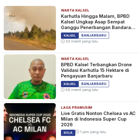
WARTA KALSEL
Karhutla Hingga Malam, BPBD
Kalsel Ungkap Asap Sempat
Ganggu Penerbangan Bandara
Syamsudin Noor
BANJARBARU
KALSEL
23 menit yang lalu
WARTA KALSEL
BPBD Kalsel Terbangkan Drone
Validasi Karhutla 15 Hektare di
Pengayuan Banjarbaru
BANJARBARU
KALSEL
56 menit yang lalu
LAGA PRAMUSIM
Live Gratis Nonton Chelsea vs AC
Milan di Indonesia Super Cup
2026
1 jam yang lalu
BOLA