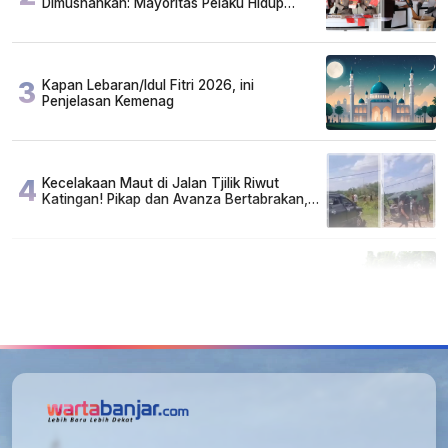
Dimusnahkan: Mayoritas Pelaku Hidup
Susah, Ada Juga Sarjana!
3
Kapan Lebaran/Idul Fitri 2026, ini
Penjelasan Kemenag
4
Kecelakaan Maut di Jalan Tjilik Riwut
Katingan! Pikap dan Avanza Bertabrakan,
Korban Luka Parah
5
Cuma di Tabalong! Mudik Bisa Santai Naik
Bus, Motor & Mobil Diantar Pakai Towing