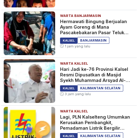
WARTA BANJARMASIN
Hermawati Bingung Berjualan
Ayam Goreng di Mana
Pascakebakaran Pasar Teluk
Dalam Banjarmasin
BANJARMASIN
KALSEL
1 jam yang lalu
WARTA KALSEL
Hari Jadi ke-76 Provinsi Kalsel
Resmi Dipusatkan di Masjid
Syekh Muhammad Arsyad Al-
Banjari
KALIMANTAN SELATAN
KALSEL
3 jam yang lalu
WARTA KALSEL
Lagi, PLN Kalselteng Umumkan
Kerusakan Pembangkit,
Pemadaman Listrik Bergilir
Diperpanjang?
KALIMANTAN SELATAN
KALSEL