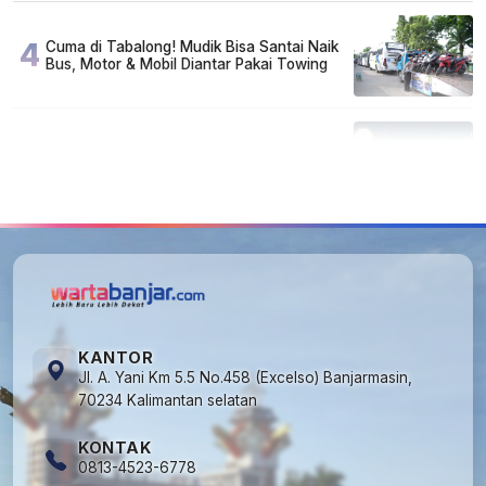
4
Cuma di Tabalong! Mudik Bisa Santai Naik
Bus, Motor & Mobil Diantar Pakai Towing
5
Kapan Lebaran/Idul Fitri 2026, ini
Penjelasan Kemenag
KANTOR
Jl. A. Yani Km 5.5 No.458 (Excelso) Banjarmasin,
70234 Kalimantan selatan
KONTAK
0813-4523-6778