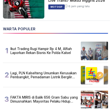
Live Trans7 Moto3 Inggris 2026
6 jam yang lalu
MOTOGP
WARTA POPULER
1
Ikut Trading Rugi Hampir Rp 4 M, Alfiah
Laporkan Rekan Bisnis Ke Polda Kalsel
2
Lagi, PLN Kalselteng Umumkan Kerusakan
Pembangkit, Pemadaman Listrik Bergilir
Diperpanjang?
3
FAKTA MIRIS di Balik 656 Gram Sabu yang
Dimusnahkan: Mayoritas Pelaku Hidup
Susah, Ada Juga Sarjana!