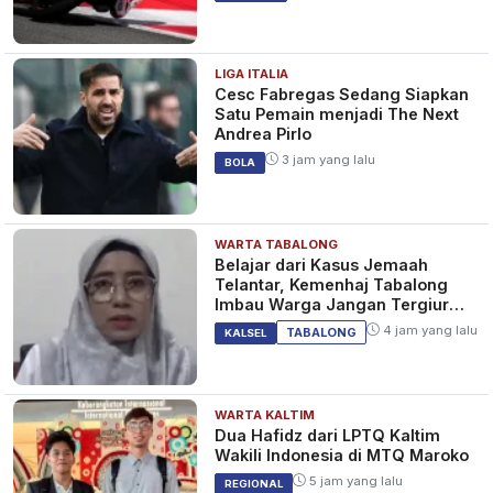
LIGA ITALIA
Cesc Fabregas Sedang Siapkan
Satu Pemain menjadi The Next
Andrea Pirlo
3 jam yang lalu
BOLA
WARTA TABALONG
Belajar dari Kasus Jemaah
Telantar, Kemenhaj Tabalong
Imbau Warga Jangan Tergiur
Umrah Murah
4 jam yang lalu
TABALONG
KALSEL
WARTA KALTIM
Dua Hafidz dari LPTQ Kaltim
Wakili Indonesia di MTQ Maroko
5 jam yang lalu
REGIONAL