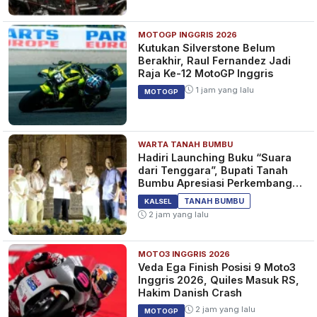
MOTOGP INGGRIS 2026
Kutukan Silverstone Belum
Berakhir, Raul Fernandez Jadi
Raja Ke-12 MotoGP Inggris
1 jam yang lalu
MOTOGP
WARTA TANAH BUMBU
Hadiri Launching Buku “Suara
dari Tenggara”, Bupati Tanah
Bumbu Apresiasi Perkembangan
Literasi di Bumi Bersujud
TANAH BUMBU
KALSEL
2 jam yang lalu
MOTO3 INGGRIS 2026
Veda Ega Finish Posisi 9 Moto3
Inggris 2026, Quiles Masuk RS,
Hakim Danish Crash
2 jam yang lalu
MOTOGP