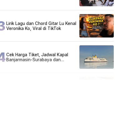
Ikut Arisan
3
Lirik Lagu dan Chord Gitar Lu Kenal
Veronika Ko, Viral di TikTok
4
Cek Harga Tiket, Jadwal Kapal
Banjarmasin-Surabaya dan
Surabaya-Banjarmasin Minggu 3
Mei 2026
5
FAKTA MIRIS di Balik 656 Gram
Sabu yang Dimusnahkan: Mayoritas
Pelaku Hidup Susah, Ada Juga
Sarjana!