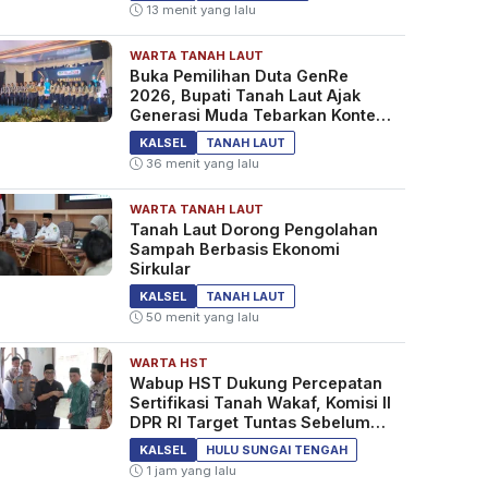
13 menit yang lalu
WARTA TANAH LAUT
Buka Pemilihan Duta GenRe
2026, Bupati Tanah Laut Ajak
Generasi Muda Tebarkan Konten
Edukasi Positif
KALSEL
TANAH LAUT
36 menit yang lalu
WARTA TANAH LAUT
Tanah Laut Dorong Pengolahan
Sampah Berbasis Ekonomi
Sirkular
KALSEL
TANAH LAUT
50 menit yang lalu
WARTA HST
Wabup HST Dukung Percepatan
Sertifikasi Tanah Wakaf, Komisi II
DPR RI Target Tuntas Sebelum
2029
KALSEL
HULU SUNGAI TENGAH
1 jam yang lalu