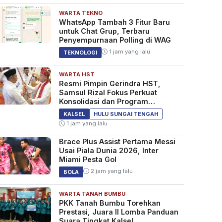
WARTA TEKNO
WhatsApp Tambah 3 Fitur Baru
untuk Chat Grup, Terbaru
Penyempurnaan Polling di WAG
1 jam yang lalu
TEKNOLOGI
WARTA HST
Resmi Pimpin Gerindra HST,
Samsul Rizal Fokus Perkuat
Konsolidasi dan Program
Kerakyatan
KALSEL
HULU SUNGAI TENGAH
1 jam yang lalu
Brace Plus Assist Pertama Messi
Usai Piala Dunia 2026, Inter
Miami Pesta Gol
2 jam yang lalu
BOLA
WARTA TANAH BUMBU
PKK Tanah Bumbu Torehkan
Prestasi, Juara II Lomba Panduan
Suara Tingkat Kalsel