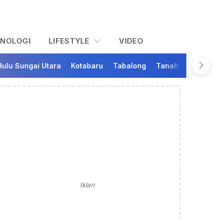
KNOLOGI
LIFESTYLE
VIDEO
Hulu Sungai Utara
Kotabaru
Tabalong
Tanah Bumbu
Ta
Iklan