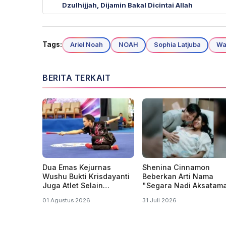
Dzulhijjah, Dijamin Bakal Dicintai Allah
Tags:
Ariel Noah
NOAH
Sophia Latjuba
Wa
BERITA TERKAIT
Dua Emas Kejurnas
Shenina Cinnamon
Wushu Bukti Krisdayanti
Beberkan Arti Nama
Juga Atlet Selain
"Segara Nadi Aksatam
Penyanyi dan Politisi
Anak Pertamanya deng
01 Agustus 2026
31 Juli 2026
Angga Yunanda