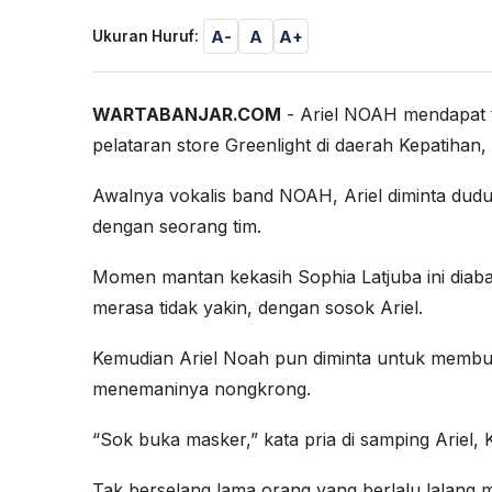
A-
A
A+
Ukuran Huruf:
WARTABANJAR.COM
- Ariel NOAH mendapat t
pelataran store Greenlight di daerah Kepatihan
Awalnya vokalis band NOAH, Ariel diminta du
dengan seorang tim.
Momen mantan kekasih Sophia Latjuba ini dia
merasa tidak yakin, dengan sosok Ariel.
Kemudian Ariel Noah pun diminta untuk membu
menemaninya nongkrong.
“Sok buka masker,” kata pria di samping Ariel, 
Tak berselang lama orang yang berlalu lalang