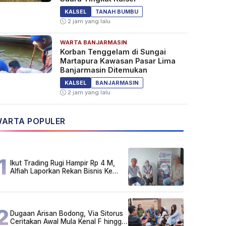
KALSEL
TANAH BUMBU
2 jam yang lalu
WARTA BANJARMASIN
Korban Tenggelam di Sungai
Martapura Kawasan Pasar Lima
Banjarmasin Ditemukan
KALSEL
BANJARMASIN
2 jam yang lalu
ARTA POPULER
1
Ikut Trading Rugi Hampir Rp 4 M,
Alfiah Laporkan Rekan Bisnis Ke
Polda Kalsel
2
Dugaan Arisan Bodong, Via Sitorus
Ceritakan Awal Mula Kenal F hingga