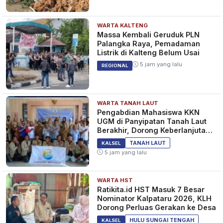
WARTA KALTENG
Massa Kembali Geruduk PLN
Palangka Raya, Pemadaman
Listrik di Kalteng Belum Usai
5 jam yang lalu
REGIONAL
WARTA TANAH LAUT
Pengabdian Mahasiswa KKN
UGM di Panyipatan Tanah Laut
Berakhir, Dorong Keberlanjutan
Program Masyarakat
TANAH LAUT
KALSEL
5 jam yang lalu
WARTA HST
Ratikita.id HST Masuk 7 Besar
Nominator Kalpataru 2026, KLH
Dorong Perluas Gerakan ke Desa
HULU SUNGAI TENGAH
KALSEL