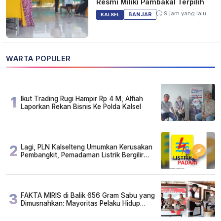
Resmi Miliki Pambakal Terpilih
9 jam yang lalu
BANJAR
KALSEL
WARTA POPULER
1
Ikut Trading Rugi Hampir Rp 4 M, Alfiah
Laporkan Rekan Bisnis Ke Polda Kalsel
2
Lagi, PLN Kalselteng Umumkan Kerusakan
Pembangkit, Pemadaman Listrik Bergilir
Diperpanjang?
3
FAKTA MIRIS di Balik 656 Gram Sabu yang
Dimusnahkan: Mayoritas Pelaku Hidup
Susah, Ada Juga Sarjana!