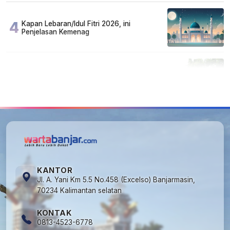
4
Kapan Lebaran/Idul Fitri 2026, ini
Penjelasan Kemenag
5
Cuma di Tabalong! Mudik Bisa Santai Naik
Bus, Motor & Mobil Diantar Pakai Towing
KANTOR
Jl. A. Yani Km 5.5 No.458 (Excelso) Banjarmasin,
70234 Kalimantan selatan
KONTAK
0813-4523-6778