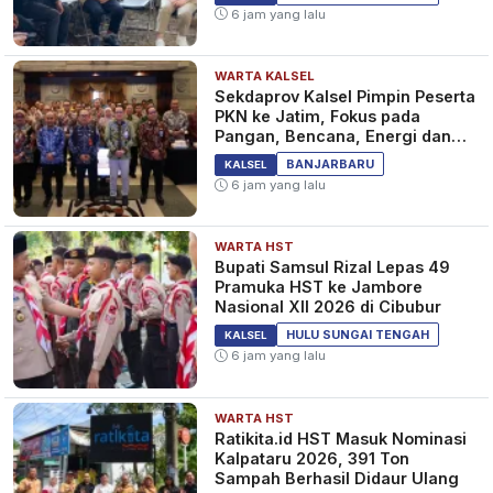
6 jam yang lalu
WARTA KALSEL
Sekdaprov Kalsel Pimpin Peserta
PKN ke Jatim, Fokus pada
Pangan, Bencana, Energi dan
Ekonomi
BANJARBARU
KALSEL
6 jam yang lalu
WARTA HST
Bupati Samsul Rizal Lepas 49
Pramuka HST ke Jambore
Nasional XII 2026 di Cibubur
HULU SUNGAI TENGAH
KALSEL
6 jam yang lalu
WARTA HST
Ratikita.id HST Masuk Nominasi
Kalpataru 2026, 391 Ton
Sampah Berhasil Didaur Ulang