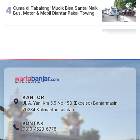
4
Cuma di Tabalong! Mudik Bisa Santai Naik
Bus, Motor & Mobil Diantar Pakai Towing
5
Kapan Lebaran/Idul Fitri 2026, ini
Penjelasan Kemenag
KANTOR
Jl. A. Yani Km 5.5 No.458 (Excelso) Banjarmasin,
70234 Kalimantan selatan
KONTAK
0813-4523-6778