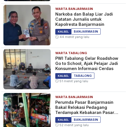
WARTA BANJARMASIN
Narkoba dan Balap Liar Jadi
Catatan Jurnalis untuk
Kapolresta Banjarmasin
BANJARMASIN
KALSEL
44 menit yang lalu
WARTA TABALONG
PWI Tabalong Gelar Roadshow
Go to School, Ajak Pelajar Jadi
Konsumen Informasi Cerdas
TABALONG
KALSEL
51 menit yang lalu
WARTA BANJARMASIN
Perumda Pasar Banjarmasin
Bakal Relokasi Pedagang
Terdampak Kebakaran Pasar
Teluk Dalam
BANJARMASIN
KALSEL
52 menit yang lalu