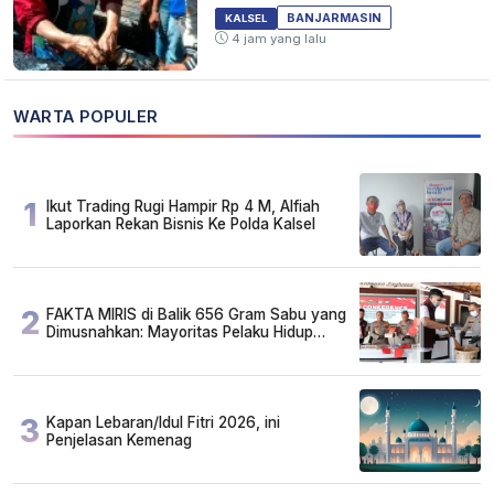
Dalam Banjarmasin
BANJARMASIN
KALSEL
4 jam yang lalu
WARTA POPULER
1
Ikut Trading Rugi Hampir Rp 4 M, Alfiah
Laporkan Rekan Bisnis Ke Polda Kalsel
2
FAKTA MIRIS di Balik 656 Gram Sabu yang
Dimusnahkan: Mayoritas Pelaku Hidup
Susah, Ada Juga Sarjana!
3
Kapan Lebaran/Idul Fitri 2026, ini
Penjelasan Kemenag