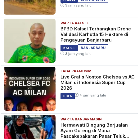
3 jam yang lalu
WARTA KALSEL
BPBD Kalsel Terbangkan Drone
Validasi Karhutla 15 Hektare di
Pengayuan Banjarbaru
BANJARBARU
KALSEL
3 jam yang lalu
LAGA PRAMUSIM
Live Gratis Nonton Chelsea vs AC
Milan di Indonesia Super Cup
2026
4 jam yang lalu
BOLA
WARTA BANJARMASIN
Hermawati Bingung Berjualan
Ayam Goreng di Mana
Pascakebakaran Pasar Teluk