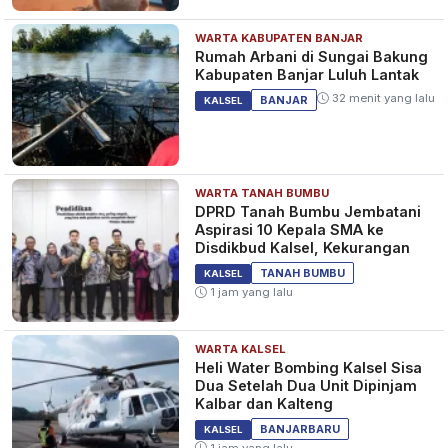
WARTA KABUPATEN BANJAR
Rumah Arbani di Sungai Bakung
Kabupaten Banjar Luluh Lantak
32 menit yang lalu
BANJAR
KALSEL
WARTA TANAH BUMBU
DPRD Tanah Bumbu Jembatani
Aspirasi 10 Kepala SMA ke
Disdikbud Kalsel, Kekurangan
TANAH BUMBU
KALSEL
1 jam yang lalu
WARTA KALSEL
Heli Water Bombing Kalsel Sisa
Dua Setelah Dua Unit Dipinjam
Kalbar dan Kalteng
BANJARBARU
KALSEL
1 jam yang lalu