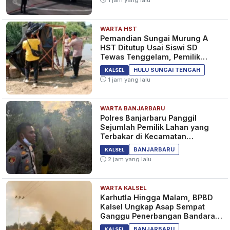
WARTA HST
Pemandian Sungai Murung A
HST Ditutup Usai Siswi SD
Tewas Tenggelam, Pemilik
Lahan Diperiksa Polisi
HULU SUNGAI TENGAH
KALSEL
1 jam yang lalu
WARTA BANJARBARU
Polres Banjarbaru Panggil
Sejumlah Pemilik Lahan yang
Terbakar di Kecamatan
Cempaka
BANJARBARU
KALSEL
2 jam yang lalu
WARTA KALSEL
Karhutla Hingga Malam, BPBD
Kalsel Ungkap Asap Sempat
Ganggu Penerbangan Bandara
Syamsudin Noor
BANJARBARU
KALSEL