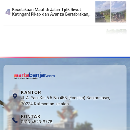
4
Kecelakaan Maut di Jalan Tjilik Riwut
Katingan! Pikap dan Avanza Bertabrakan,
Korban Luka Parah
5
Cuma di Tabalong! Mudik Bisa Santai Naik
Bus, Motor & Mobil Diantar Pakai Towing
KANTOR
Jl. A. Yani Km 5.5 No.458 (Excelso) Banjarmasin,
70234 Kalimantan selatan
KONTAK
0813-4523-6778