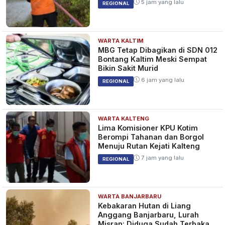
SPORT
5 jam yang lalu
REGIONAL
WARTA KALTIM
Skuad Timnas Futsal Indonesia
MBG Tetap Dibagikan di SDN 012
di Piala AFF 2026: Target
Bontang Kaltim Meski Sempat
Pertahankan Gelar Juara
Bikin Sakit Murid
4 bulan yang lalu
SPORT
6 jam yang lalu
REGIONAL
WARTA KALTENG
RESMI! Kelme Luncurkan
Lima Komisioner KPU Kotim
Jersey Baru Timnas Indonesia,
Berompi Tahanan dan Borgol
Harga Tembus Rp1,5 Juta
Menuju Rutan Kejati Kalteng
4 bulan yang lalu
SPORT
7 jam yang lalu
REGIONAL
WARTA BANJARBARU
Kebakaran Hutan di Liang
Anggang Banjarbaru, Lurah
Misran: Diduga Sudah Terbakar