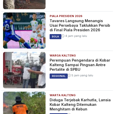
PIALA PRESIDEN 2026
Indonesia Pastikan Semifinal
Tavares Langsung Menangis
Piala AFF Futsal 2026, Tantang
Usai Persebaya Taklukkan Persib
Australia di Laga Penentuan
di Final Piala Presiden 2026
4 bulan yang lalu
SPORT
4 jam yang lalu
BOLA
WARGA KALTENG
Timnas Futsal Indonesia
Perempuan Pengendara di Kobar
Sukses Menumbangkan Brunei
Kalteng Sampai Pingsan Antre
Darussalam Tujuh Gol Tanpa
Pertalite di SPBU
Balas
4 bulan yang lalu
SPORT
5 jam yang lalu
REGIONAL
WARTA KALTENG
14 Pemain Timnas Futsal
Diduga Terjebak Karhutla, Lansia
Indonesia Terbang ke Thailand
Kobar Kalteng Ditemukan
untuk Piala AFF 2026
Menghitam di Kebun
4 bulan yang lalu