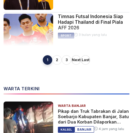
Timnas Futsal Indonesia Siap
Hadapi Thailand di Final Piala
AFF 2026
3 bulan yang lalu
SPORT
1
2
3
Next
Last
Indonesia ke Final Piala AFF
Futsal 2026 Usai Kalahkan
Vietnam 3-2
3 bulan yang lalu
SPORT
WARTA TERKINI
WARTA BANJAR
Jadwal Semifinal Piala AFF
Pikap dan Truk Tabrakan di Jalan
Futsal 2026: Indonesia vs
Soebarjo Kabupaten Banjar, Satu
Vietnam, Kick-off 17.00 WIB
dari Dua Korban Dilaporkan
Tewas
3 bulan yang lalu
SPORT
4 jam yang lalu
BANJAR
KALSEL