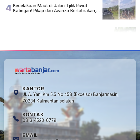
4
Kecelakaan Maut di Jalan Tjilik Riwut
Katingan! Pikap dan Avanza Bertabrakan,
Korban Luka Parah
5
Cuma di Tabalong! Mudik Bisa Santai Naik
Bus, Motor & Mobil Diantar Pakai Towing
KANTOR
Jl. A. Yani Km 5.5 No.458 (Excelso) Banjarmasin,
70234 Kalimantan selatan
KONTAK
0813-4523-6778
EMAIL