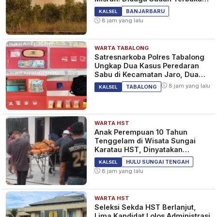
Sejak Tadi Malam
BANJARBARU
KALSEL
8 jam yang lalu
WARTA TABALONG
Satresnarkoba Polres Tabalong
Ungkap Dua Kasus Peredaran
Sabu di Kecamatan Jaro, Dua
Pelaku Diamankan
8 jam yang lalu
TABALONG
KALSEL
WARTA HST
Anak Perempuan 10 Tahun
Tenggelam di Wisata Sungai
Karatau HST, Dinyatakan
Meninggal Dunia
HULU SUNGAI TENGAH
KALSEL
8 jam yang lalu
WARTA HST
Seleksi Sekda HST Berlanjut,
Lima Kandidat Lolos Administrasi