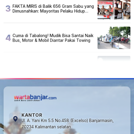
3
FAKTA MIRIS di Balik 656 Gram Sabu yang
Dimusnahkan: Mayoritas Pelaku Hidup
Susah, Ada Juga Sarjana!
4
Cuma di Tabalong! Mudik Bisa Santai Naik
Bus, Motor & Mobil Diantar Pakai Towing
5
Kapan Lebaran/Idul Fitri 2026, ini
Penjelasan Kemenag
KANTOR
Jl. A. Yani Km 5.5 No.458 (Excelso) Banjarmasin,
70234 Kalimantan selatan