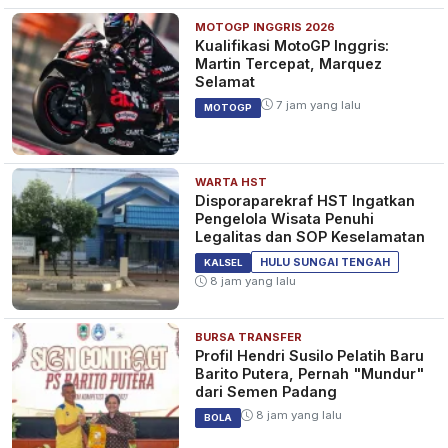
MOTOGP INGGRIS 2026
Kualifikasi MotoGP Inggris:
Martin Tercepat, Marquez
Selamat
7 jam yang lalu
MOTOGP
WARTA HST
Disporaparekraf HST Ingatkan
Pengelola Wisata Penuhi
Legalitas dan SOP Keselamatan
HULU SUNGAI TENGAH
KALSEL
8 jam yang lalu
BURSA TRANSFER
Profil Hendri Susilo Pelatih Baru
Barito Putera, Pernah "Mundur"
dari Semen Padang
8 jam yang lalu
BOLA