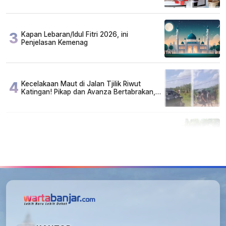
Susah, Ada Juga Sarjana!
3
Kapan Lebaran/Idul Fitri 2026, ini
Penjelasan Kemenag
4
Kecelakaan Maut di Jalan Tjilik Riwut
Katingan! Pikap dan Avanza Bertabrakan,
Korban Luka Parah
5
Cuma di Tabalong! Mudik Bisa Santai Naik
Bus, Motor & Mobil Diantar Pakai Towing