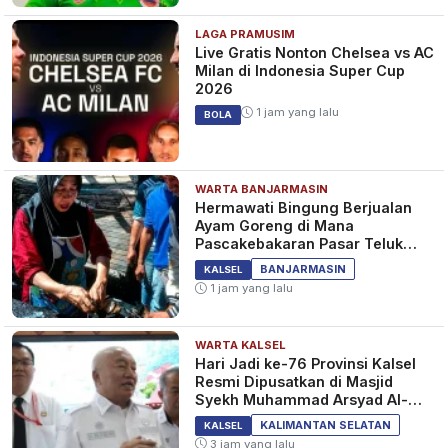
LAGA PRAMUSIM
Live Gratis Nonton Chelsea vs AC
Milan di Indonesia Super Cup
2026
1 jam yang lalu
BOLA
WARTA BANJARMASIN
Hermawati Bingung Berjualan
Ayam Goreng di Mana
Pascakebakaran Pasar Teluk
Dalam Banjarmasin
BANJARMASIN
KALSEL
1 jam yang lalu
WARTA KALSEL
Hari Jadi ke-76 Provinsi Kalsel
Resmi Dipusatkan di Masjid
Syekh Muhammad Arsyad Al-
Banjari
KALIMANTAN SELATAN
KALSEL
3 jam yang lalu