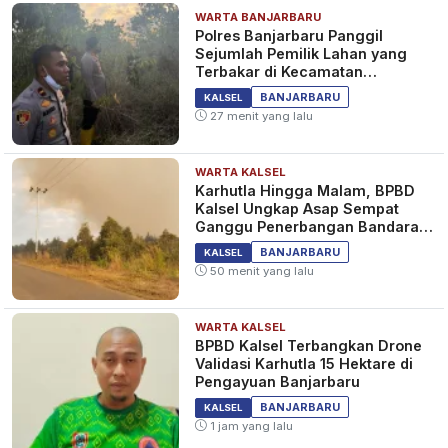
WARTA BANJARBARU
Polres Banjarbaru Panggil
Sejumlah Pemilik Lahan yang
Terbakar di Kecamatan
Cempaka
BANJARBARU
KALSEL
27 menit yang lalu
WARTA KALSEL
Karhutla Hingga Malam, BPBD
Kalsel Ungkap Asap Sempat
Ganggu Penerbangan Bandara
Syamsudin Noor
BANJARBARU
KALSEL
50 menit yang lalu
WARTA KALSEL
BPBD Kalsel Terbangkan Drone
Validasi Karhutla 15 Hektare di
Pengayuan Banjarbaru
BANJARBARU
KALSEL
1 jam yang lalu