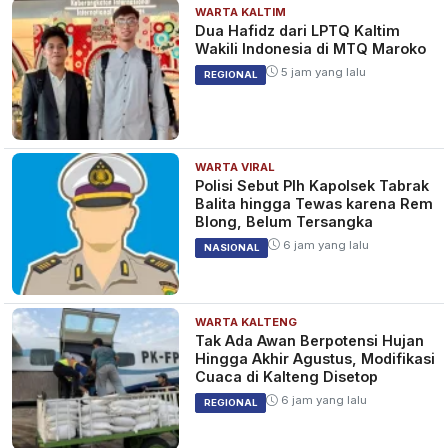
WARTA KALTIM
Dua Hafidz dari LPTQ Kaltim
Wakili Indonesia di MTQ Maroko
5 jam yang lalu
REGIONAL
WARTA VIRAL
Polisi Sebut Plh Kapolsek Tabrak
Balita hingga Tewas karena Rem
Blong, Belum Tersangka
6 jam yang lalu
NASIONAL
WARTA KALTENG
Tak Ada Awan Berpotensi Hujan
Hingga Akhir Agustus, Modifikasi
Cuaca di Kalteng Disetop
6 jam yang lalu
REGIONAL