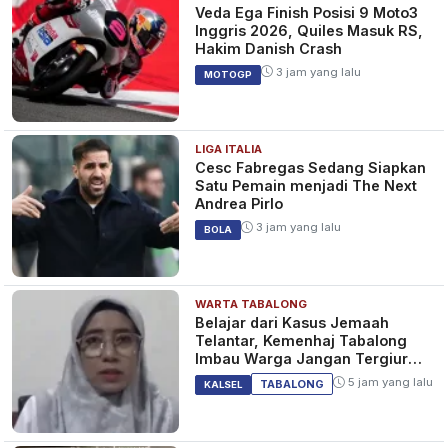
Veda Ega Finish Posisi 9 Moto3
Inggris 2026, Quiles Masuk RS,
Hakim Danish Crash
3 jam yang lalu
MOTOGP
LIGA ITALIA
Cesc Fabregas Sedang Siapkan
Satu Pemain menjadi The Next
Andrea Pirlo
3 jam yang lalu
BOLA
WARTA TABALONG
Belajar dari Kasus Jemaah
Telantar, Kemenhaj Tabalong
Imbau Warga Jangan Tergiur
Umrah Murah
5 jam yang lalu
TABALONG
KALSEL