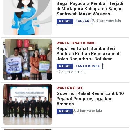
Begal Payudara Kembali Terjadi
di Martapura Kabupaten Banjar,
Santriwati Makin Waswas
Melintas
2 jam yang lalu
BANJAR
KALSEL
WARTA TANAH BUMBU
Kapolres Tanah Bumbu Beri
Bantuan Korban Kecelakaan di
Jalan Banjarbaru-Batulicin
TANAH BUMBU
KALSEL
2 jam yang lalu
WARTA KALSEL
Gubernur Kalsel Resmi Lantik 10
Pejabat Pemprov, Ingatkan
Amanah
2 jam yang lalu
KALSEL