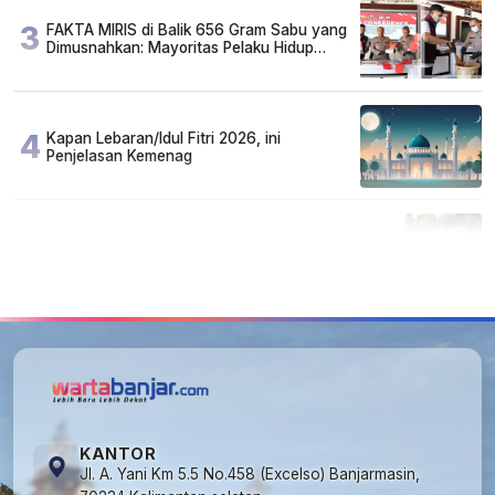
3
FAKTA MIRIS di Balik 656 Gram Sabu yang
Dimusnahkan: Mayoritas Pelaku Hidup
Susah, Ada Juga Sarjana!
4
Kapan Lebaran/Idul Fitri 2026, ini
Penjelasan Kemenag
5
Cuma di Tabalong! Mudik Bisa Santai Naik
Bus, Motor & Mobil Diantar Pakai Towing
KANTOR
Jl. A. Yani Km 5.5 No.458 (Excelso) Banjarmasin,