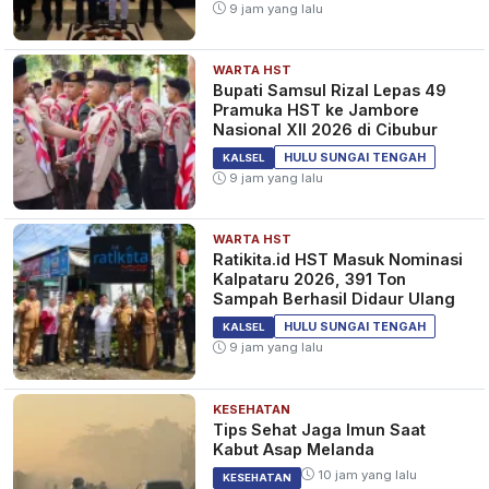
9 jam yang lalu
WARTA HST
Bupati Samsul Rizal Lepas 49
Pramuka HST ke Jambore
Nasional XII 2026 di Cibubur
HULU SUNGAI TENGAH
KALSEL
9 jam yang lalu
WARTA HST
Ratikita.id HST Masuk Nominasi
Kalpataru 2026, 391 Ton
Sampah Berhasil Didaur Ulang
HULU SUNGAI TENGAH
KALSEL
9 jam yang lalu
KESEHATAN
Tips Sehat Jaga Imun Saat
Kabut Asap Melanda
10 jam yang lalu
KESEHATAN