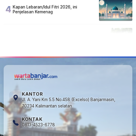
4
Kapan Lebaran/Idul Fitri 2026, ini
Penjelasan Kemenag
5
Cuma di Tabalong! Mudik Bisa Santai Naik
Bus, Motor & Mobil Diantar Pakai Towing
KANTOR
Jl. A. Yani Km 5.5 No.458 (Excelso) Banjarmasin,
70234 Kalimantan selatan
KONTAK
0813-4523-6778