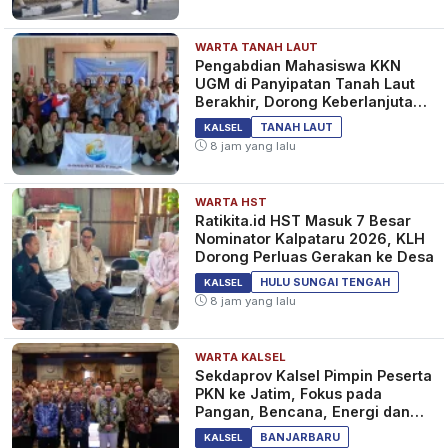
WARTA TANAH LAUT
Pengabdian Mahasiswa KKN
UGM di Panyipatan Tanah Laut
Berakhir, Dorong Keberlanjutan
Program Masyarakat
TANAH LAUT
KALSEL
8 jam yang lalu
WARTA HST
Ratikita.id HST Masuk 7 Besar
Nominator Kalpataru 2026, KLH
Dorong Perluas Gerakan ke Desa
HULU SUNGAI TENGAH
KALSEL
8 jam yang lalu
WARTA KALSEL
Sekdaprov Kalsel Pimpin Peserta
PKN ke Jatim, Fokus pada
Pangan, Bencana, Energi dan
Ekonomi
BANJARBARU
KALSEL