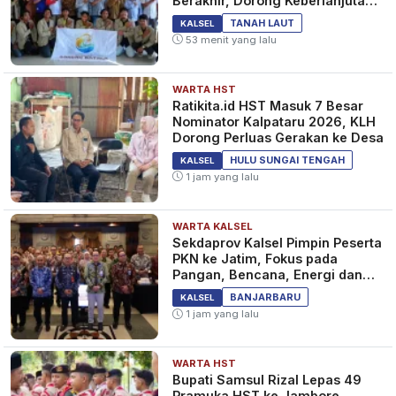
Berakhir, Dorong Keberlanjutan
Program Masyarakat
TANAH LAUT
KALSEL
53 menit yang lalu
WARTA HST
Ratikita.id HST Masuk 7 Besar
Nominator Kalpataru 2026, KLH
Dorong Perluas Gerakan ke Desa
HULU SUNGAI TENGAH
KALSEL
1 jam yang lalu
WARTA KALSEL
Sekdaprov Kalsel Pimpin Peserta
PKN ke Jatim, Fokus pada
Pangan, Bencana, Energi dan
Ekonomi
BANJARBARU
KALSEL
1 jam yang lalu
WARTA HST
Bupati Samsul Rizal Lepas 49
Pramuka HST ke Jambore