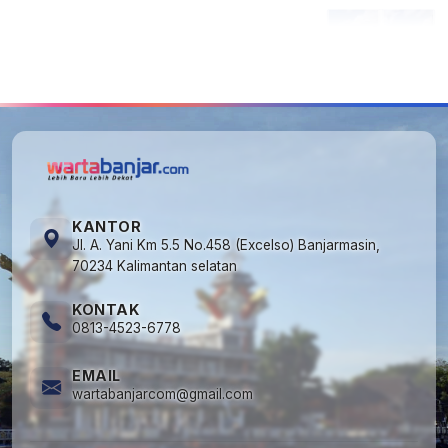
5
Kecelakaan Maut di Jalan Tjilik Riwut
Katingan! Pikap dan Avanza Bertabrakan,
Korban Luka Parah
KANTOR
Jl. A. Yani Km 5.5 No.458 (Excelso) Banjarmasin,
70234 Kalimantan selatan
KONTAK
0813-4523-6778
EMAIL
wartabanjarcom@gmail.com