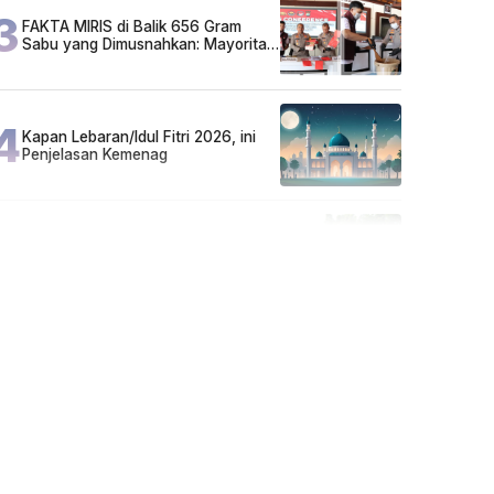
3
FAKTA MIRIS di Balik 656 Gram
Sabu yang Dimusnahkan: Mayoritas
Pelaku Hidup Susah, Ada Juga
Sarjana!
4
Kapan Lebaran/Idul Fitri 2026, ini
Penjelasan Kemenag
5
Cuma di Tabalong! Mudik Bisa
Santai Naik Bus, Motor & Mobil
Diantar Pakai Towing