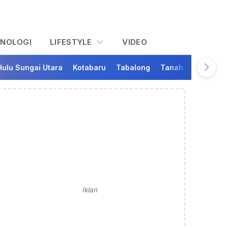
KNOLOGI
LIFESTYLE
VIDEO
Hulu Sungai Utara
Kotabaru
Tabalong
Tanah Bumbu
Ta
Iklan