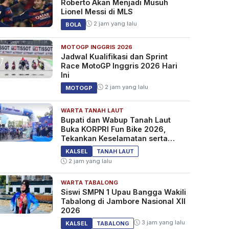
Roberto Akan Menjadi Musuh
Lionel Messi di MLS
2 jam yang lalu
BOLA
MOTOGP INGGRIS 2026
Jadwal Kualifikasi dan Sprint
Race MotoGP Inggris 2026 Hari
Ini
2 jam yang lalu
MOTOGP
WARTA TANAH LAUT
Bupati dan Wabup Tanah Laut
Buka KORPRI Fun Bike 2026,
Tekankan Keselamatan serta
Kebersamaan
KALSEL
TANAH LAUT
2 jam yang lalu
WARTA TABALONG
Siswi SMPN 1 Upau Bangga Wakili
Tabalong di Jambore Nasional XII
2026
3 jam yang lalu
KALSEL
TABALONG