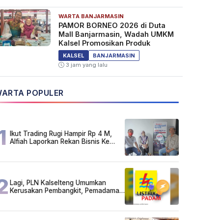
WARTA BANJARMASIN
PAMOR BORNEO 2026 di Duta
Mall Banjarmasin, Wadah UMKM
Kalsel Promosikan Produk
KALSEL
BANJARMASIN
3 jam yang lalu
ARTA POPULER
1
Ikut Trading Rugi Hampir Rp 4 M,
Alfiah Laporkan Rekan Bisnis Ke
Polda Kalsel
2
Lagi, PLN Kalselteng Umumkan
Kerusakan Pembangkit, Pemadaman
Listrik Bergilir Diperpanjang?