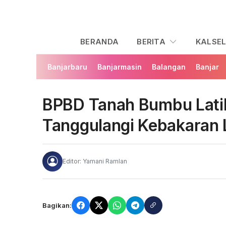
BERANDA
BERITA
KALSE
Banjarbaru
Banjarmasin
Balangan
Banjar
BPBD Tanah Bumbu Lati
Tanggulangi Kebakaran
Editor: Yamani Ramlan
Bagikan: