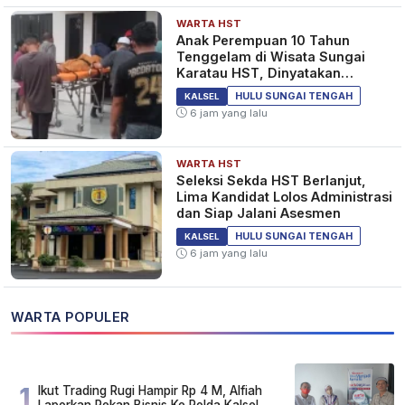
WARTA HST
Anak Perempuan 10 Tahun
Tenggelam di Wisata Sungai
Karatau HST, Dinyatakan
Meninggal Dunia
HULU SUNGAI TENGAH
KALSEL
6 jam yang lalu
WARTA HST
Seleksi Sekda HST Berlanjut,
Lima Kandidat Lolos Administrasi
dan Siap Jalani Asesmen
HULU SUNGAI TENGAH
KALSEL
6 jam yang lalu
WARTA POPULER
1
Ikut Trading Rugi Hampir Rp 4 M, Alfiah
Laporkan Rekan Bisnis Ke Polda Kalsel