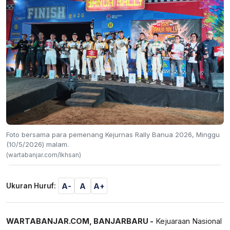
Foto bersama para pemenang Kejurnas Rally Banua 2026, Minggu
(10/5/2026) malam.
(wartabanjar.com/Ikhsan)
A-
A
A+
Ukuran Huruf:
WARTABANJAR.COM, BANJARBARU -
Kejuaraan Nasional