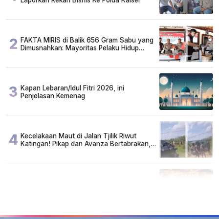
2
FAKTA MIRIS di Balik 656 Gram Sabu yang
Dimusnahkan: Mayoritas Pelaku Hidup
Susah, Ada Juga Sarjana!
3
Kapan Lebaran/Idul Fitri 2026, ini
Penjelasan Kemenag
4
Kecelakaan Maut di Jalan Tjilik Riwut
Katingan! Pikap dan Avanza Bertabrakan,
Korban Luka Parah
5
Lirik Lagu dan Chord Gitar Lu Kenal Veronika
Ko, Viral di TikTok