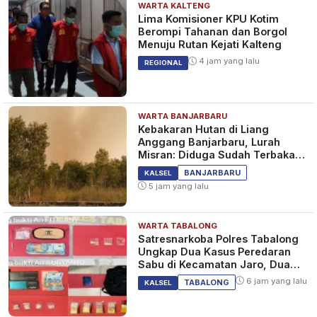
WARTA KALTENG
Lima Komisioner KPU Kotim
Berompi Tahanan dan Borgol
Menuju Rutan Kejati Kalteng
4 jam yang lalu
REGIONAL
WARTA BANJARBARU
Kebakaran Hutan di Liang
Anggang Banjarbaru, Lurah
Misran: Diduga Sudah Terbakar
Sejak Tadi Malam
BANJARBARU
KALSEL
5 jam yang lalu
WARTA TABALONG
Satresnarkoba Polres Tabalong
Ungkap Dua Kasus Peredaran
Sabu di Kecamatan Jaro, Dua
Pelaku Diamankan
6 jam yang lalu
TABALONG
KALSEL