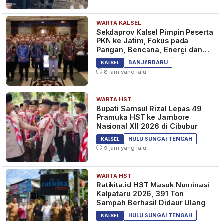
WARTA KALSEL
Sekdaprov Kalsel Pimpin Peserta
PKN ke Jatim, Fokus pada
Pangan, Bencana, Energi dan
Ekonomi
BANJARBARU
KALSEL
8 jam yang lalu
WARTA HST
Bupati Samsul Rizal Lepas 49
Pramuka HST ke Jambore
Nasional XII 2026 di Cibubur
HULU SUNGAI TENGAH
KALSEL
9 jam yang lalu
WARTA HST
Ratikita.id HST Masuk Nominasi
Kalpataru 2026, 391 Ton
Sampah Berhasil Didaur Ulang
HULU SUNGAI TENGAH
KALSEL