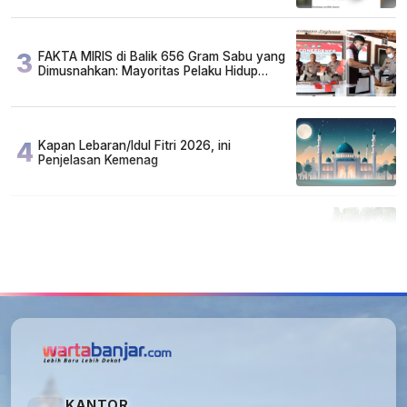
3
FAKTA MIRIS di Balik 656 Gram Sabu yang
Dimusnahkan: Mayoritas Pelaku Hidup
Susah, Ada Juga Sarjana!
4
Kapan Lebaran/Idul Fitri 2026, ini
Penjelasan Kemenag
5
Cuma di Tabalong! Mudik Bisa Santai Naik
Bus, Motor & Mobil Diantar Pakai Towing
KANTOR