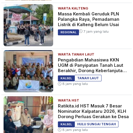
WARTA KALTENG
Massa Kembali Geruduk PLN
Palangka Raya, Pemadaman
Listrik di Kalteng Belum Usai
7 jam yang lalu
REGIONAL
WARTA TANAH LAUT
Pengabdian Mahasiswa KKN
UGM di Panyipatan Tanah Laut
Berakhir, Dorong Keberlanjutan
Program Masyarakat
TANAH LAUT
KALSEL
8 jam yang lalu
WARTA HST
Ratikita.id HST Masuk 7 Besar
Nominator Kalpataru 2026, KLH
Dorong Perluas Gerakan ke Desa
HULU SUNGAI TENGAH
KALSEL
8 jam yang lalu