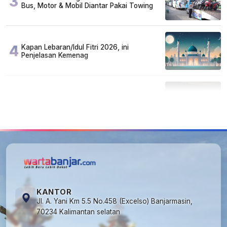
3
Bus, Motor & Mobil Diantar Pakai Towing
4
Kapan Lebaran/Idul Fitri 2026, ini
Penjelasan Kemenag
5
Tercemar Parah, Air Sungai Tabalong
Berubah Jadi Hitam Pekat
KANTOR
Jl. A. Yani Km 5.5 No.458 (Excelso) Banjarmasin,
70234 Kalimantan selatan