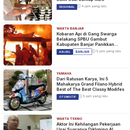
4 jam yang lalu
REGIONAL
WARTA BANJAR
Kobaran Api di Gang Swarga
Belakang SPBU Gambut
Kabupaten Banjar Panikkan
Warga
5 jam yang lalu
BANJAR
KALSEL
YAMAHA
Dari Ratusan Karya, Ini 5
Mahakarya Grand Filano Hybrid
Best of The Best Classy Modifes
5 jam yang lalu
OTOMOTIF
WARTA TEKNO
Aktor Ini Kehilangan Pekerjaan
Usai Suaranya Dikloning AI