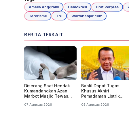
Amelia Anggraini
Demokrasi
Draf Perpres
Terorisme
TNI
Wartabanjar.com
BERITA TERKAIT
Diserang Saat Hendak
Bahlil Dapat Tugas
Kumandangkan Azan,
Khusus Akhiri
Marbot Masjid Tewas
Pemadaman Listrik
Penuh Luka Sabetan
Bergilir di Kalsel dan
07 Agustus 2026
05 Agustus 2026
Samurai
Kalteng