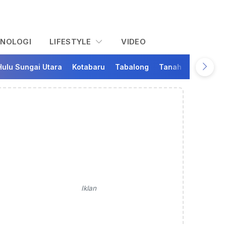
KNOLOGI
LIFESTYLE
VIDEO
Hulu Sungai Utara
Kotabaru
Tabalong
Tanah Bumbu
Ta
Iklan