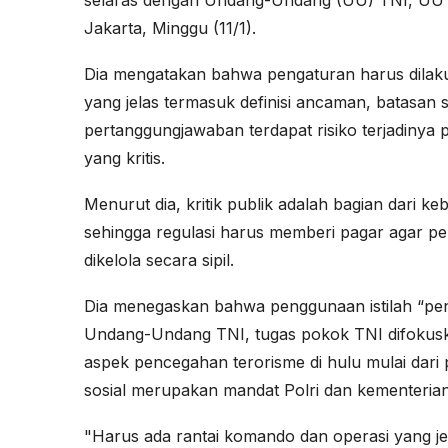
selaras dengan Undang-Undang (UU) TNI, UU Ter
Jakarta, Minggu (11/1).
Dia mengatakan bahwa pengaturan harus dilakuk
yang jelas termasuk definisi ancaman, batasan s
pertanggungjawaban terdapat risiko terjadinya
yang kritis.
Menurut dia, kritik publik adalah bagian dari ke
sehingga regulasi harus memberi pagar agar pe
dikelola secara sipil.
Dia menegaskan bahwa penggunaan istilah “pena
Undang-Undang TNI, tugas pokok TNI difokuska
aspek pencegahan terorisme di hulu mulai dari 
sosial merupakan mandat Polri dan kementerian
"Harus ada rantai komando dan operasi yang jela