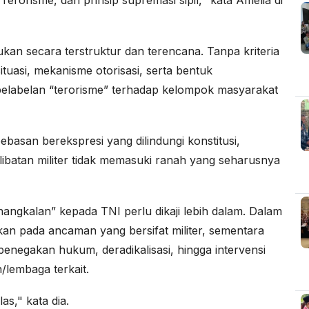
orisme, dan prinsip supremasi sipil," kata Amelia di
an secara terstruktur dan terencana. Tanpa kriteria
ituasi, mekanisme otorisasi, serta bentuk
 pelabelan “terorisme” terhadap kelompok masyarakat
bebasan berekspresi yang dilindungi konstitusi,
libatan militer tidak memasuki ranah yang seharusnya
ngkalan” kepada TNI perlu dikaji lebih dalam. Dalam
n pada ancaman yang bersifat militer, sementara
penegakan hukum, deradikalisasi, hingga intervensi
/lembaga terkait.
s," kata dia.