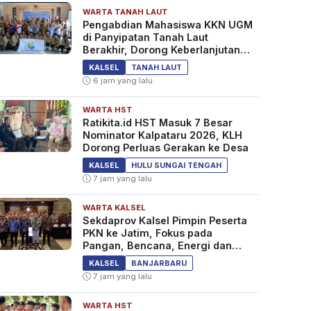
WARTA TANAH LAUT
Pengabdian Mahasiswa KKN UGM
di Panyipatan Tanah Laut
Berakhir, Dorong Keberlanjutan
Program Masyarakat
KALSEL
TANAH LAUT
6 jam yang lalu
WARTA HST
Ratikita.id HST Masuk 7 Besar
Nominator Kalpataru 2026, KLH
Dorong Perluas Gerakan ke Desa
KALSEL
HULU SUNGAI TENGAH
7 jam yang lalu
WARTA KALSEL
Sekdaprov Kalsel Pimpin Peserta
PKN ke Jatim, Fokus pada
Pangan, Bencana, Energi dan
Ekonomi
KALSEL
BANJARBARU
7 jam yang lalu
WARTA HST