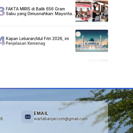
3
FAKTA MIRIS di Balik 656 Gram
Sabu yang Dimusnahkan: Mayoritas
Pelaku Hidup Susah, Ada Juga
Sarjana!
4
Kapan Lebaran/Idul Fitri 2026, ini
Penjelasan Kemenag
5
Cuma di Tabalong! Mudik Bisa
Santai Naik Bus, Motor & Mobil
Diantar Pakai Towing
EMAIL
78
wartabanjarcom@gmail.com