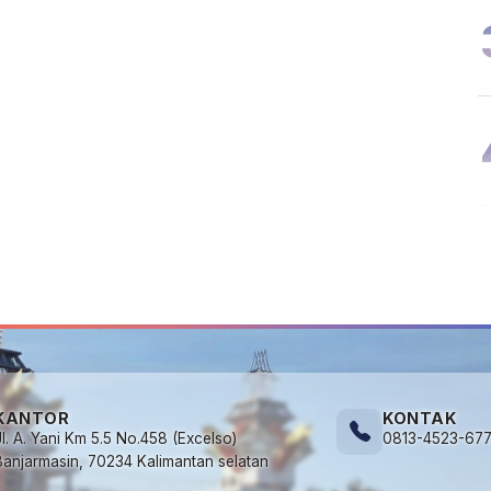
KANTOR
KONTAK
Jl. A. Yani Km 5.5 No.458 (Excelso)
0813-4523-67
Banjarmasin, 70234 Kalimantan selatan