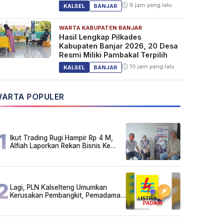
9 jam yang lalu
KALSEL
BANJAR
WARTA KABUPATEN BANJAR
Hasil Lengkap Pilkades
Kabupaten Banjar 2026, 20 Desa
Resmi Miliki Pambakal Terpilih
10 jam yang lalu
KALSEL
BANJAR
ARTA POPULER
1
Ikut Trading Rugi Hampir Rp 4 M,
Alfiah Laporkan Rekan Bisnis Ke
Polda Kalsel
2
Lagi, PLN Kalselteng Umumkan
Kerusakan Pembangkit, Pemadaman
Listrik Bergilir Diperpanjang?