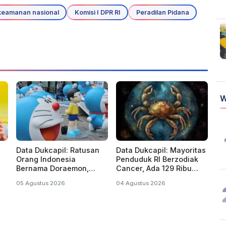
keamanan nasional
Komisi I DPR RI
Peradilan Pidana
W
Data Dukcapil: Ratusan
Data Dukcapil: Mayoritas
Orang Indonesia
Penduduk RI Berzodiak
Bernama Doraemon,
Cancer, Ada 129 Ribu
Nobita, Uzumaki, Naruto
Lahir di Tahun Kabisat
05 Agustus 2026
04 Agustus 2026