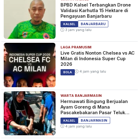
BPBD Kalsel Terbangkan Drone
Validasi Karhutla 15 Hektare di
Pengayuan Banjarbaru
BANJARBARU
KALSEL
3 jam yang lalu
LAGA PRAMUSIM
Live Gratis Nonton Chelsea vs AC
Milan di Indonesia Super Cup
2026
4 jam yang lalu
BOLA
WARTA BANJARMASIN
Hermawati Bingung Berjualan
Ayam Goreng di Mana
Pascakebakaran Pasar Teluk
Dalam Banjarmasin
BANJARMASIN
KALSEL
4 jam yang lalu