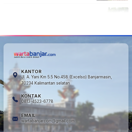
5
Cuma di Tabalong! Mudik Bisa Santai Naik
Bus, Motor & Mobil Diantar Pakai Towing
KANTOR
Jl. A. Yani Km 5.5 No.458 (Excelso) Banjarmasin,
70234 Kalimantan selatan
KONTAK
0813-4523-6778
EMAIL
wartabanjarcom@gmail.com