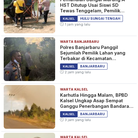
HST Ditutup Usai Siswi SD
Tewas Tenggelam, Pemilik
Lahan Diperiksa Polisi
HULU SUNGAI TENGAH
KALSEL
1 jam yang lalu
WARTA BANJARBARU
Polres Banjarbaru Panggil
Sejumlah Pemilik Lahan yang
Terbakar di Kecamatan
Cempaka
BANJARBARU
KALSEL
2 jam yang lalu
WARTA KALSEL
Karhutla Hingga Malam, BPBD
Kalsel Ungkap Asap Sempat
Ganggu Penerbangan Bandara
Syamsudin Noor
BANJARBARU
KALSEL
3 jam yang lalu
WARTA KALSEL