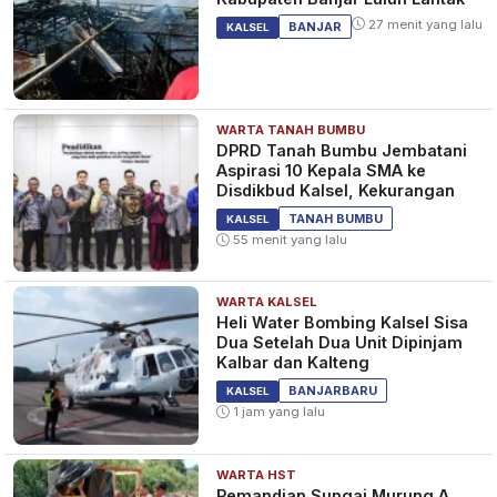
27 menit yang lalu
BANJAR
KALSEL
WARTA TANAH BUMBU
DPRD Tanah Bumbu Jembatani
Aspirasi 10 Kepala SMA ke
Disdikbud Kalsel, Kekurangan
TANAH BUMBU
KALSEL
55 menit yang lalu
WARTA KALSEL
Heli Water Bombing Kalsel Sisa
Dua Setelah Dua Unit Dipinjam
Kalbar dan Kalteng
BANJARBARU
KALSEL
1 jam yang lalu
WARTA HST
Pemandian Sungai Murung A