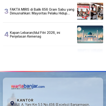
3
FAKTA MIRIS di Balik 656 Gram Sabu yang
Dimusnahkan: Mayoritas Pelaku Hidup
Susah, Ada Juga Sarjana!
4
Kapan Lebaran/Idul Fitri 2026, ini
Penjelasan Kemenag
5
Kecelakaan Maut di Jalan Tjilik Riwut
Katingan! Pikap dan Avanza Bertabrakan,
Korban Luka Parah
KANTOR
Jl. A. Yani Km 5.5 No.458 (Excelso) Banjarmasin,