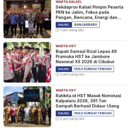
WARTA KALSEL
Sekdaprov Kalsel Pimpin Peserta
PKN ke Jatim, Fokus pada
Pangan, Bencana, Energi dan
Ekonomi
BANJARBARU
KALSEL
1 jam yang lalu
WARTA HST
Bupati Samsul Rizal Lepas 49
Pramuka HST ke Jambore
Nasional XII 2026 di Cibubur
HULU SUNGAI TENGAH
KALSEL
2 jam yang lalu
WARTA HST
Ratikita.id HST Masuk Nominasi
Kalpataru 2026, 391 Ton
Sampah Berhasil Didaur Ulang
HULU SUNGAI TENGAH
KALSEL
2 jam yang lalu