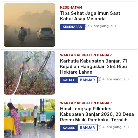
KESEHATAN
Tips Sehat Jaga Imun Saat
Kabut Asap Melanda
3 jam yang lalu
KESEHATAN
WARTA KABUPATEN BANJAR
Karhutla Kabupaten Banjar, 71
Kejadian Hanguskan 294 Ribu
Hektare Lahan
4 jam yang lalu
BANJAR
KALSEL
WARTA KABUPATEN BANJAR
Hasil Lengkap Pilkades
Kabupaten Banjar 2026, 20 Desa
Resmi Miliki Pambakal Terpilih
4 jam yang lalu
BANJAR
KALSEL