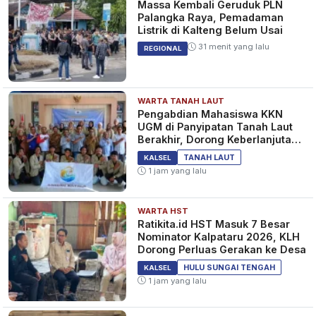
Massa Kembali Geruduk PLN
Palangka Raya, Pemadaman
Listrik di Kalteng Belum Usai
31 menit yang lalu
REGIONAL
WARTA TANAH LAUT
Pengabdian Mahasiswa KKN
UGM di Panyipatan Tanah Laut
Berakhir, Dorong Keberlanjutan
Program Masyarakat
TANAH LAUT
KALSEL
1 jam yang lalu
WARTA HST
Ratikita.id HST Masuk 7 Besar
Nominator Kalpataru 2026, KLH
Dorong Perluas Gerakan ke Desa
HULU SUNGAI TENGAH
KALSEL
1 jam yang lalu