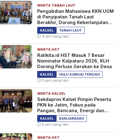
WARTA TANAH LAUT
Pengabdian Mahasiswa KKN UGM
di Panyipatan Tanah Laut
Berakhir, Dorong Keberlanjutan
Program Masyarakat
KALSEL
TANAH LAUT
4 jam yang lalu
WARTA HST
Ratikita.id HST Masuk 7 Besar
Nominator Kalpataru 2026, KLH
Dorong Perluas Gerakan ke Desa
KALSEL
HULU SUNGAI TENGAH
5 jam yang lalu
WARTA KALSEL
Sekdaprov Kalsel Pimpin Peserta
PKN ke Jatim, Fokus pada
Pangan, Bencana, Energi dan
Ekonomi
KALSEL
BANJARBARU
5 jam yang lalu
WARTA HST