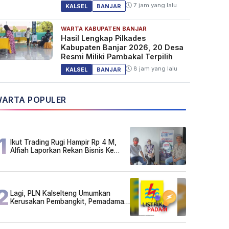
7 jam yang lalu
KALSEL
BANJAR
WARTA KABUPATEN BANJAR
Hasil Lengkap Pilkades
Kabupaten Banjar 2026, 20 Desa
Resmi Miliki Pambakal Terpilih
8 jam yang lalu
KALSEL
BANJAR
ARTA POPULER
1
Ikut Trading Rugi Hampir Rp 4 M,
Alfiah Laporkan Rekan Bisnis Ke
Polda Kalsel
2
Lagi, PLN Kalselteng Umumkan
Kerusakan Pembangkit, Pemadaman
Listrik Bergilir Diperpanjang?