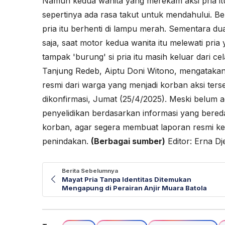
Namun kedua wanita yang merekam aksi pria itu
sepertinya ada rasa takut untuk mendahului. B
pria itu berhenti di lampu merah. Sementara d
saja, saat motor kedua wanita itu melewati pri
tampak 'burung' si pria itu masih keluar dari ce
Tanjung Redeb, Aiptu Doni Witono, mengatakan
resmi dari warga yang menjadi korban aksi ters
dikonfirmasi, Jumat (25/4/2025). Meski belum a
penyelidikan berdasarkan informasi yang bere
korban, agar segera membuat laporan resmi ke
penindakan.
(Berbagai sumber)
Editor: Erna Dj
Berita Sebelumnya
Mayat Pria Tanpa Identitas Ditemukan
Mengapung di Perairan Anjir Muara Batola