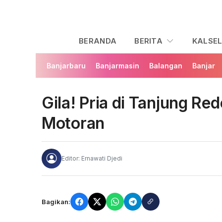
BERANDA
BERITA
KALSE
Banjarbaru
Banjarmasin
Balangan
Banjar
Gila! Pria di Tanjung R
Motoran
Editor: Ernawati Djedi
Bagikan: