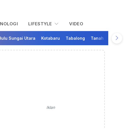
KNOLOGI
LIFESTYLE
VIDEO
Hulu Sungai Utara
Kotabaru
Tabalong
Tanah Bumbu
Ta
Iklan