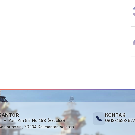
KANTOR
KONTAK
Jl. A. Yani Km 5.5 No.458 (Excelso)
0813-4523-67
Banjarmasin, 70234 Kalimantan selatan