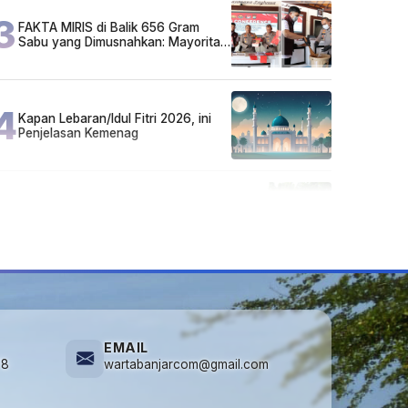
3
FAKTA MIRIS di Balik 656 Gram
Sabu yang Dimusnahkan: Mayoritas
Pelaku Hidup Susah, Ada Juga
Sarjana!
4
Kapan Lebaran/Idul Fitri 2026, ini
Penjelasan Kemenag
5
Cuma di Tabalong! Mudik Bisa
Santai Naik Bus, Motor & Mobil
Diantar Pakai Towing
EMAIL
78
wartabanjarcom@gmail.com