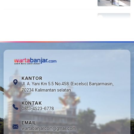
5
Kapan Lebaran/Idul Fitri 2026, ini
Penjelasan Kemenag
KANTOR
Jl. A. Yani Km 5.5 No.458 (Excelso) Banjarmasin,
70234 Kalimantan selatan
KONTAK
0813-4523-6778
EMAIL
wartabanjarcom@gmail.com