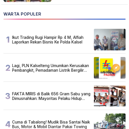
WARTA POPULER
1
Ikut Trading Rugi Hampir Rp 4 M, Alfiah
Laporkan Rekan Bisnis Ke Polda Kalsel
2
Lagi, PLN Kalselteng Umumkan Kerusakan
Pembangkit, Pemadaman Listrik Bergilir
Diperpanjang?
3
FAKTA MIRIS di Balik 656 Gram Sabu yang
Dimusnahkan: Mayoritas Pelaku Hidup
Susah, Ada Juga Sarjana!
4
Cuma di Tabalong! Mudik Bisa Santai Naik
Bus, Motor & Mobil Diantar Pakai Towing