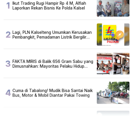
1
Ikut Trading Rugi Hampir Rp 4 M, Alfiah
Laporkan Rekan Bisnis Ke Polda Kalsel
2
Lagi, PLN Kalselteng Umumkan Kerusakan
Pembangkit, Pemadaman Listrik Bergilir
Diperpanjang?
3
FAKTA MIRIS di Balik 656 Gram Sabu yang
Dimusnahkan: Mayoritas Pelaku Hidup
Susah, Ada Juga Sarjana!
4
Cuma di Tabalong! Mudik Bisa Santai Naik
Bus, Motor & Mobil Diantar Pakai Towing
5
Kapan Lebaran/Idul Fitri 2026, ini
Penjelasan Kemenag