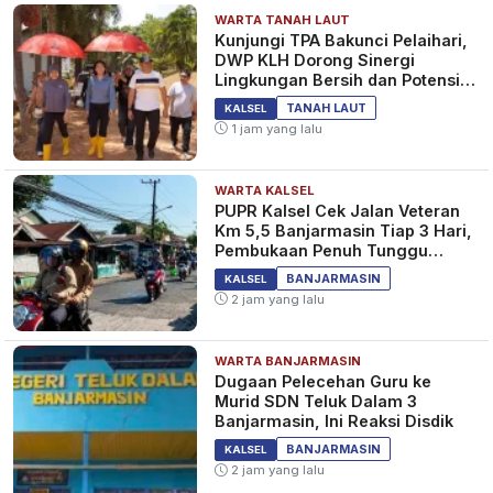
WARTA TANAH LAUT
Kunjungi TPA Bakunci Pelaihari,
DWP KLH Dorong Sinergi
Lingkungan Bersih dan Potensi
Wisata Tanah Laut
TANAH LAUT
KALSEL
1 jam yang lalu
WARTA KALSEL
PUPR Kalsel Cek Jalan Veteran
Km 5,5 Banjarmasin Tiap 3 Hari,
Pembukaan Penuh Tunggu
Pantauan
BANJARMASIN
KALSEL
2 jam yang lalu
WARTA BANJARMASIN
Dugaan Pelecehan Guru ke
Murid SDN Teluk Dalam 3
Banjarmasin, Ini Reaksi Disdik
BANJARMASIN
KALSEL
2 jam yang lalu