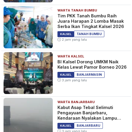
WARTA TANAH BUMBU
Tim PKK Tanah Bumbu Raih
Juara Harapan 2 Lomba Masak
Serba Ikan Tingkat Kalsel 2026
TANAH BUMBU
KALSEL
2 jam yang lalu
WARTA KALSEL
BI Kalsel Dorong UMKM Naik
Kelas Lewat Pamor Borneo 2026
BANJARMASIN
KALSEL
3 jam yang lalu
WARTA BANJARBARU
Kabut Asap Tebal Selimuti
Pengayuan Banjarbaru,
Kendaraan Nyalakan Lampu
Jauh dan Sein
BANJARBARU
KALSEL
3 jam yang lalu