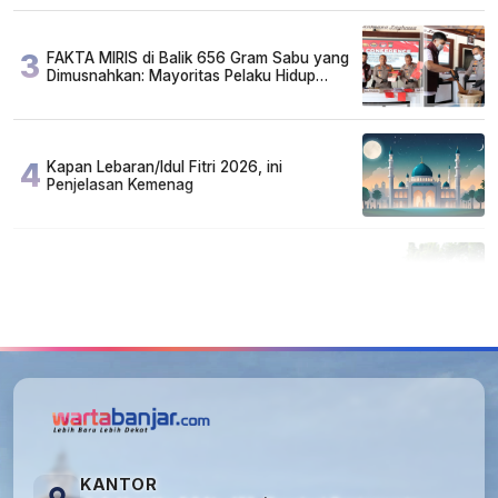
3
FAKTA MIRIS di Balik 656 Gram Sabu yang
Dimusnahkan: Mayoritas Pelaku Hidup
Susah, Ada Juga Sarjana!
4
Kapan Lebaran/Idul Fitri 2026, ini
Penjelasan Kemenag
5
Cuma di Tabalong! Mudik Bisa Santai Naik
Bus, Motor & Mobil Diantar Pakai Towing
KANTOR