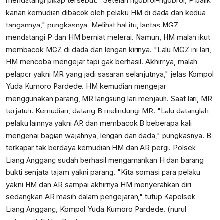
mendatangi pikap tersebut. "Setelah ngobrol-ngobrol, P balik
kanan kemudian dibacok oleh pelaku HM di dada dan kedua
tangannya," pungkasnya. Melihat hal itu, lantas MGZ
mendatangi P dan HM berniat melerai. Namun, HM malah ikut
membacok MGZ di dada dan lengan kirinya. "Lalu MGZ ini lari,
HM mencoba mengejar tapi gak berhasil. Akhirnya, malah
pelapor yakni MR yang jadi sasaran selanjutnya," jelas Kompol
Yuda Kumoro Pardede. HM kemudian mengejar
menggunakan parang, MR langsung lari menjauh. Saat lari, MR
terjatuh. Kemudian, datang B melindungi MR. "Lalu datanglah
pelaku lainnya yakni AR dan membacok B beberapa kali
mengenai bagian wajahnya, lengan dan dada," pungkasnya. B
terkapar tak berdaya kemudian HM dan AR pergi. Polsek
Liang Anggang sudah berhasil mengamankan H dan barang
bukti senjata tajam yakni parang. "Kita somasi para pelaku
yakni HM dan AR sampai akhirnya HM menyerahkan diri
sedangkan AR masih dalam pengejaran," tutup Kapolsek
Liang Anggang, Kompol Yuda Kumoro Pardede. (nurul