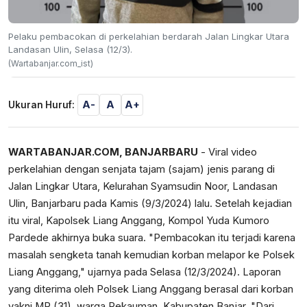
Pelaku pembacokan di perkelahian berdarah Jalan Lingkar Utara
Landasan Ulin, Selasa (12/3).
(Wartabanjar.com_ist)
A-
A
A+
Ukuran Huruf:
WARTABANJAR.COM, BANJARBARU
- Viral video
perkelahian dengan senjata tajam (sajam) jenis parang di
Jalan Lingkar Utara, Kelurahan Syamsudin Noor, Landasan
Ulin, Banjarbaru pada Kamis (9/3/2024) lalu. Setelah kejadian
itu viral, Kapolsek Liang Anggang, Kompol Yuda Kumoro
Pardede akhirnya buka suara. "Pembacokan itu terjadi karena
masalah sengketa tanah kemudian korban melapor ke Polsek
Liang Anggang," ujarnya pada Selasa (12/3/2024). Laporan
yang diterima oleh Polsek Liang Anggang berasal dari korban
yakni MR (31), warga Pekauman, Kabupaten Banjar. "Dari