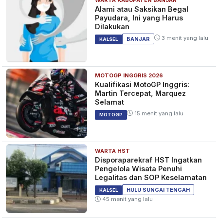
Alami atau Saksikan Begal
Payudara, Ini yang Harus
Dilakukan
3 menit yang lalu
BANJAR
KALSEL
MOTOGP INGGRIS 2026
Kualifikasi MotoGP Inggris:
Martin Tercepat, Marquez
Selamat
15 menit yang lalu
MOTOGP
WARTA HST
Disporaparekraf HST Ingatkan
Pengelola Wisata Penuhi
Legalitas dan SOP Keselamatan
HULU SUNGAI TENGAH
KALSEL
45 menit yang lalu