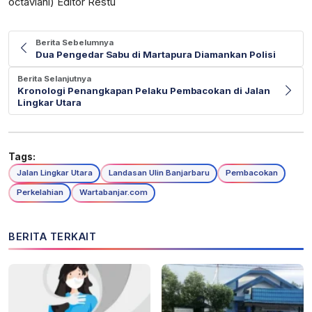
octaviani) Editor Restu
Berita Sebelumnya
Dua Pengedar Sabu di Martapura Diamankan Polisi
Berita Selanjutnya
Kronologi Penangkapan Pelaku Pembacokan di Jalan
Lingkar Utara
Tags:
Jalan Lingkar Utara
Landasan Ulin Banjarbaru
Pembacokan
Perkelahian
Wartabanjar.com
BERITA TERKAIT