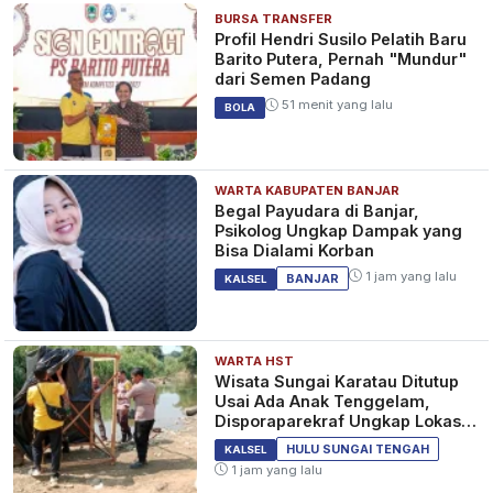
BURSA TRANSFER
Profil Hendri Susilo Pelatih Baru
Barito Putera, Pernah "Mundur"
dari Semen Padang
51 menit yang lalu
BOLA
WARTA KABUPATEN BANJAR
Begal Payudara di Banjar,
Psikolog Ungkap Dampak yang
Bisa Dialami Korban
1 jam yang lalu
BANJAR
KALSEL
WARTA HST
Wisata Sungai Karatau Ditutup
Usai Ada Anak Tenggelam,
Disporaparekraf Ungkap Lokasi
Belum Berizin
HULU SUNGAI TENGAH
KALSEL
1 jam yang lalu