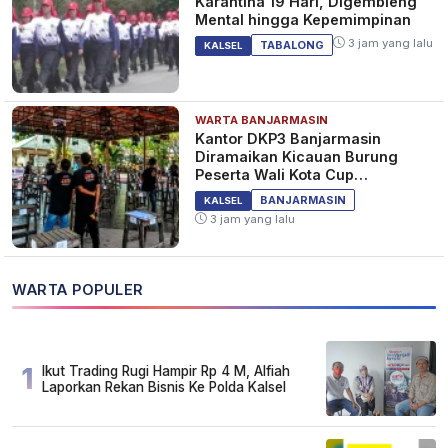
Karantina 19 Hari, Digembleng
Mental hingga Kepemimpinan
3 jam yang lalu
TABALONG
KALSEL
WARTA BANJARMASIN
Kantor DKP3 Banjarmasin
Diramaikan Kicauan Burung
Peserta Wali Kota Cup
Banjarmasin
BANJARMASIN
KALSEL
3 jam yang lalu
WARTA POPULER
1
Ikut Trading Rugi Hampir Rp 4 M, Alfiah
Laporkan Rekan Bisnis Ke Polda Kalsel