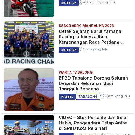
40 menit yang lalu
MOTOGP
SS600 ARRC MANDALIKA 2026
Cetak Sejarah Baru! Yamaha
Racing Indonesia Raih
Kemenangan Race Perdana
SS600 ARRC
1 jam yang lalu
MOTOGP
WARTA TABALONG
BPBD Tabalong Dorong Seluruh
Desa dan Kelurahan Jadi
Tangguh Bencana
1 jam yang lalu
TABALONG
KALSEL
VIDEO - Stok Pertalite dan Solar
Habis, Pengendara Tetap Antre
di SPBU Kota Pelaihari