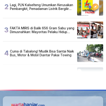
2
Lagi, PLN Kalselteng Umumkan Kerusakan
Pembangkit, Pemadaman Listrik Bergilir
Diperpanjang?
3
FAKTA MIRIS di Balik 656 Gram Sabu yang
Dimusnahkan: Mayoritas Pelaku Hidup
Susah, Ada Juga Sarjana!
4
Cuma di Tabalong! Mudik Bisa Santai Naik
Bus, Motor & Mobil Diantar Pakai Towing
5
Kapan Lebaran/Idul Fitri 2026, ini
Penjelasan Kemenag