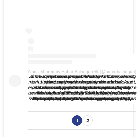
A post shared by Habar Balangan 🔵 (@habarbalangan)
Sebelumnya sebuah mobil mengalami kecelakaan di areal jembatan yang memakan korban seorang anak balita berumur sekitar satu tahunan, akibat lemas dalam insiden tersebut.
Lahut, salah satu relawan yang berada di lokasi menuturkan, ada lima orang dalam mobil tersebut, satu orang sopir dewasa, dan empat penumpangnya masih anak-anak.
Dari lima orang tersebut, korban adalah yang terakhir terjangkau warga dan relawan saat evakuasi, meskipun para korban segera dibawa ke Puskesmas Lampihong untuk pertolongan pertama, namun ketika bisa dievakuasi, korban sudah dalam kondisi lemas.
"Korban adalah orang terakhir yang bisa di evakuasi, keadaannya sudah terlihat lemas, dan semua langsung dilarikan ke Puskesmas, dan info terakhir anak nya sudah meninggal dunia," ungkap Lahut dilansir @habarbalangan.
Masih dikutip dari @habarbalangan, kronologis sementara, mobil datang dari arah pasar menuju jembatan, tepat pada simpangan tiga yang mengalami rusakan berlobang karena sudah termakan usia, serta minim penerangan jalan, mobil malah nge gas lurus menuju sungai, bahkan sempat terhunjal-hunjal sebelum jatuh.
1
2