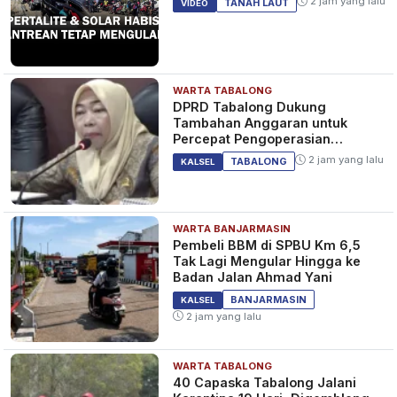
2 jam yang lalu
TANAH LAUT
VIDEO
WARTA TABALONG
DPRD Tabalong Dukung
Tambahan Anggaran untuk
Percepat Pengoperasian
Bandara Warukin
2 jam yang lalu
TABALONG
KALSEL
WARTA BANJARMASIN
Pembeli BBM di SPBU Km 6,5
Tak Lagi Mengular Hingga ke
Badan Jalan Ahmad Yani
BANJARMASIN
KALSEL
2 jam yang lalu
WARTA TABALONG
40 Capaska Tabalong Jalani