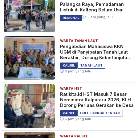
Palangka Raya, Pemadaman
Listrik di Kalteng Belum Usai
5 jam yang lalu
REGIONAL
WARTA TANAH LAUT
Pengabdian Mahasiswa KKN
UGM di Panyipatan Tanah Laut
Berakhir, Dorong Keberlanjutan
Program Masyarakat
TANAH LAUT
KALSEL
6 jam yang lalu
WARTA HST
Ratikita.id HST Masuk 7 Besar
Nominator Kalpataru 2026, KLH
Dorong Perluas Gerakan ke Desa
HULU SUNGAI TENGAH
KALSEL
6 jam yang lalu
WARTA KALSEL