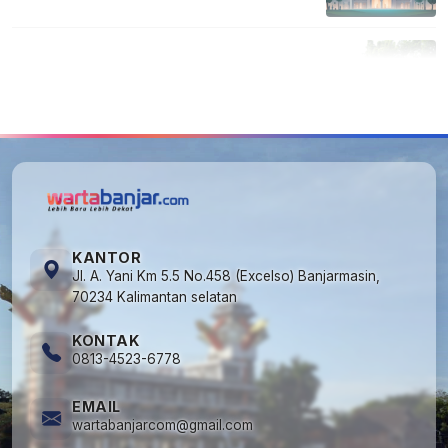
5
Cuma di Tabalong! Mudik Bisa Santai Naik
Bus, Motor & Mobil Diantar Pakai Towing
KANTOR
Jl. A. Yani Km 5.5 No.458 (Excelso) Banjarmasin,
70234 Kalimantan selatan
KONTAK
0813-4523-6778
EMAIL
wartabanjarcom@gmail.com