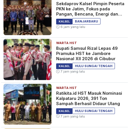
Sekdaprov Kalsel Pimpin Peserta
PKN ke Jatim, Fokus pada
Pangan, Bencana, Energi dan
Ekonomi
BANJARBARU
KALSEL
6 jam yang lalu
WARTA HST
Bupati Samsul Rizal Lepas 49
Pramuka HST ke Jambore
Nasional XII 2026 di Cibubur
HULU SUNGAI TENGAH
KALSEL
7 jam yang lalu
WARTA HST
Ratikita.id HST Masuk Nominasi
Kalpataru 2026, 391 Ton
Sampah Berhasil Didaur Ulang
HULU SUNGAI TENGAH
KALSEL
7 jam yang lalu