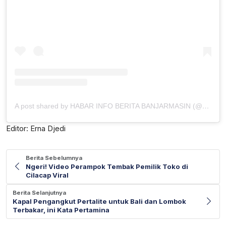
A post shared by HABAR INFO BERITA BANJARMASIN (@kalseltoday)
Editor: Erna Djedi
Berita Sebelumnya
Ngeri! Video Perampok Tembak Pemilik Toko di
Cilacap Viral
Berita Selanjutnya
Kapal Pengangkut Pertalite untuk Bali dan Lombok
Terbakar, ini Kata Pertamina