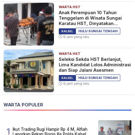
WARTA HST
Anak Perempuan 10 Tahun
Tenggelam di Wisata Sungai
Karatau HST, Dinyatakan
Meninggal Dunia
HULU SUNGAI TENGAH
KALSEL
6 jam yang lalu
WARTA HST
Seleksi Sekda HST Berlanjut,
Lima Kandidat Lolos Administrasi
dan Siap Jalani Asesmen
HULU SUNGAI TENGAH
KALSEL
6 jam yang lalu
WARTA POPULER
1
Ikut Trading Rugi Hampir Rp 4 M, Alfiah
Laporkan Rekan Bisnis Ke Polda Kalsel