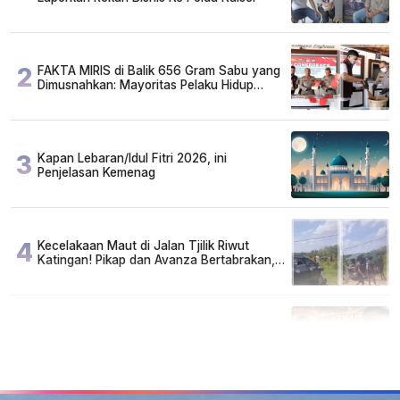
2
FAKTA MIRIS di Balik 656 Gram Sabu yang
Dimusnahkan: Mayoritas Pelaku Hidup
Susah, Ada Juga Sarjana!
3
Kapan Lebaran/Idul Fitri 2026, ini
Penjelasan Kemenag
4
Kecelakaan Maut di Jalan Tjilik Riwut
Katingan! Pikap dan Avanza Bertabrakan,
Korban Luka Parah
5
Lirik Lagu dan Chord Gitar Lu Kenal Veronika
Ko, Viral di TikTok