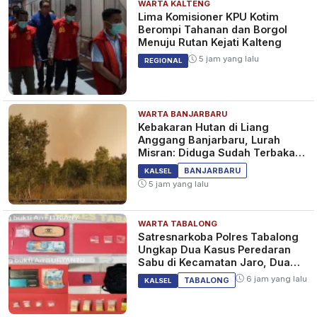
WARTA KALTENG
Lima Komisioner KPU Kotim
Berompi Tahanan dan Borgol
Menuju Rutan Kejati Kalteng
5 jam yang lalu
REGIONAL
WARTA BANJARBARU
Kebakaran Hutan di Liang
Anggang Banjarbaru, Lurah
Misran: Diduga Sudah Terbakar
Sejak Tadi Malam
BANJARBARU
KALSEL
5 jam yang lalu
WARTA TABALONG
Satresnarkoba Polres Tabalong
Ungkap Dua Kasus Peredaran
Sabu di Kecamatan Jaro, Dua
Pelaku Diamankan
6 jam yang lalu
TABALONG
KALSEL