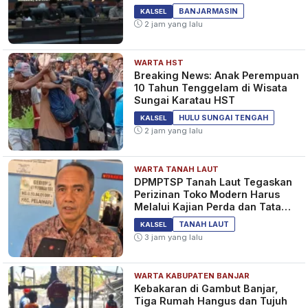
Masyarakat&nbsp;
BANJARMASIN
KALSEL
2 jam yang lalu
WARTA HST
Breaking News: Anak Perempuan
10 Tahun Tenggelam di Wisata
Sungai Karatau HST
HULU SUNGAI TENGAH
KALSEL
2 jam yang lalu
WARTA TANAH LAUT
DPMPTSP Tanah Laut Tegaskan
Perizinan Toko Modern Harus
Melalui Kajian Perda dan Tata
Ruang
TANAH LAUT
KALSEL
3 jam yang lalu
WARTA KABUPATEN BANJAR
Kebakaran di Gambut Banjar,
Tiga Rumah Hangus dan Tujuh