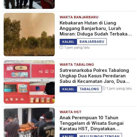
WARTA BANJARBARU
Kebakaran Hutan di Liang
Anggang Banjarbaru, Lurah
Misran: Diduga Sudah Terbakar
Sejak Tadi Malam
BANJARBARU
KALSEL
1 jam yang lalu
WARTA TABALONG
Satresnarkoba Polres Tabalong
Ungkap Dua Kasus Peredaran
Sabu di Kecamatan Jaro, Dua
Pelaku Diamankan
1 jam yang lalu
TABALONG
KALSEL
WARTA HST
Anak Perempuan 10 Tahun
Tenggelam di Wisata Sungai
Karatau HST, Dinyatakan
Meninggal Dunia
HULU SUNGAI TENGAH
KALSEL