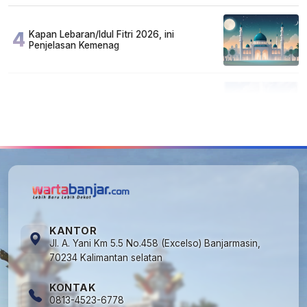
4
Kapan Lebaran/Idul Fitri 2026, ini
Penjelasan Kemenag
5
Kecelakaan Maut di Jalan Tjilik Riwut
Katingan! Pikap dan Avanza Bertabrakan,
Korban Luka Parah
KANTOR
Jl. A. Yani Km 5.5 No.458 (Excelso) Banjarmasin,
70234 Kalimantan selatan
KONTAK
0813-4523-6778