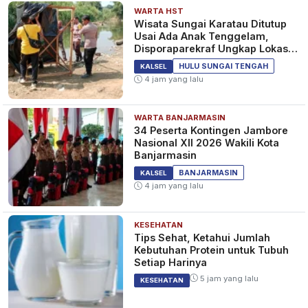
WARTA HST
Wisata Sungai Karatau Ditutup
Usai Ada Anak Tenggelam,
Disporaparekraf Ungkap Lokasi
Belum Berizin
HULU SUNGAI TENGAH
KALSEL
4 jam yang lalu
WARTA BANJARMASIN
34 Peserta Kontingen Jambore
Nasional XII 2026 Wakili Kota
Banjarmasin
BANJARMASIN
KALSEL
4 jam yang lalu
KESEHATAN
Tips Sehat, Ketahui Jumlah
Kebutuhan Protein untuk Tubuh
Setiap Harinya
5 jam yang lalu
KESEHATAN