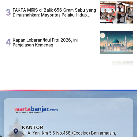
3
FAKTA MIRIS di Balik 656 Gram Sabu yang
Dimusnahkan: Mayoritas Pelaku Hidup
Susah, Ada Juga Sarjana!
4
Kapan Lebaran/Idul Fitri 2026, ini
Penjelasan Kemenag
5
Cuma di Tabalong! Mudik Bisa Santai Naik
Bus, Motor & Mobil Diantar Pakai Towing
KANTOR
Jl. A. Yani Km 5.5 No.458 (Excelso) Banjarmasin,