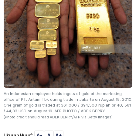
An Indonesian employee holds ingots of gold at the marketing
office of PT. Antam Tbk during trade in Jakarta on August 19, 2010.
One gram of gold is traded at 361,000 / 394,500 rupiah or 40, 561
/ 44,33 USD on August 19. AFP PHOTO / ADEK BERRY
(Photo credit should read ADEK BERRY/AFP via Getty Images)
A-
A
A+
Ukuran Huruf: