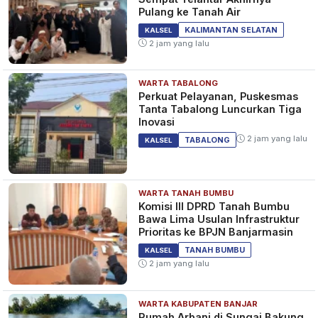
Pulang ke Tanah Air
KALIMANTAN SELATAN
KALSEL
2 jam yang lalu
WARTA TABALONG
Perkuat Pelayanan, Puskesmas
Tanta Tabalong Luncurkan Tiga
Inovasi
2 jam yang lalu
TABALONG
KALSEL
WARTA TANAH BUMBU
Komisi III DPRD Tanah Bumbu
Bawa Lima Usulan Infrastruktur
Prioritas ke BPJN Banjarmasin
TANAH BUMBU
KALSEL
2 jam yang lalu
WARTA KABUPATEN BANJAR
Rumah Arbani di Sungai Bakung