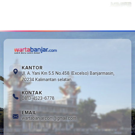
5
Cuma di Tabalong! Mudik Bisa Santai Naik
Bus, Motor & Mobil Diantar Pakai Towing
KANTOR
Jl. A. Yani Km 5.5 No.458 (Excelso) Banjarmasin,
70234 Kalimantan selatan
KONTAK
0813-4523-6778
EMAIL
wartabanjarcom@gmail.com