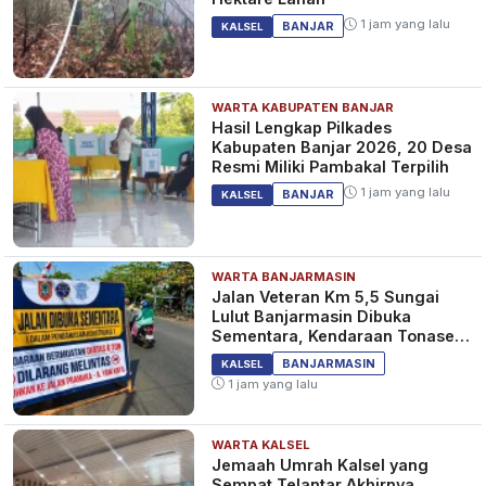
1 jam yang lalu
BANJAR
KALSEL
WARTA KABUPATEN BANJAR
Hasil Lengkap Pilkades
Kabupaten Banjar 2026, 20 Desa
Resmi Miliki Pambakal Terpilih
1 jam yang lalu
BANJAR
KALSEL
WARTA BANJARMASIN
Jalan Veteran Km 5,5 Sungai
Lulut Banjarmasin Dibuka
Sementara, Kendaraan Tonase
Besar Dilarang
BANJARMASIN
KALSEL
1 jam yang lalu
WARTA KALSEL
Jemaah Umrah Kalsel yang
Sempat Telantar Akhirnya